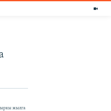
а
лтыркы жылга