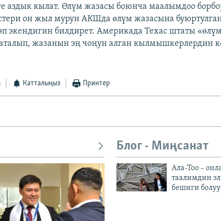
ге аздык кылат. Өлүм жазасы боюнча маалымдоо борб
стери он жыл мурун АКШда өлүм жазаcына буюртулга
өп экендигин билдирет. Америкада Техас штаты «өл
 аталып, жазанын эң чоңун алган кылмышкерлердин к
з
Катталыңыз
Принтер
Блог - Миңсанат
Ала-Тоо – онл
таалимдин эл
бешиги болуу