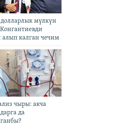
н долларлык мүлкүн
. Конгантиевди
н алып калган чечим
ализ чыры: акча
дарга да
лганбы?