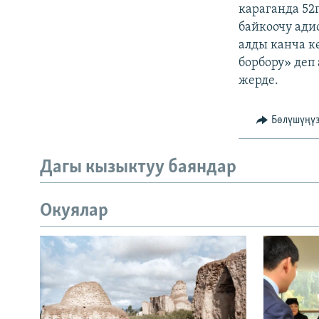
ЭЖЕ-СИҢДИЛЕР
караганда 52
байкоочу ади
АЗАТТЫК+
алды канча к
ЫҢГАЙСЫЗ СУРООЛОР
борбору» деп
жерде.
Бөлүшүңү
Дагы кызыктуу баяндар
Окуялар