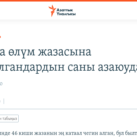
Р
 өлүм жазасына
лгандардын саны азаюуд
10
з
ан табыңыз
нде 46 киши жазанын эң катаал чегин алган, бул бы