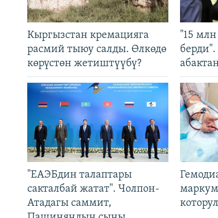
Кыргызстан кремацияга
"15 мл
расмий тыюу салды. Өлкөдө
берди"
көрүстөн жетиштүүбү?
абакта
"ЕАЭБдин талаптары
Гемоди
сакталбай жатат". Чолпон-
маркум
Атадагы саммит,
котору
Пашиняндын сыны