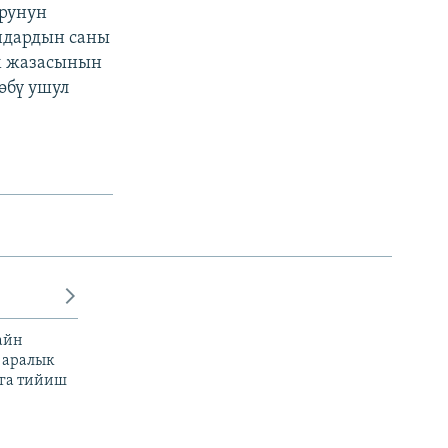
орунун
ндардын саны
үм жазасынын
өбү ушул
айн
 аралык
га тийиш