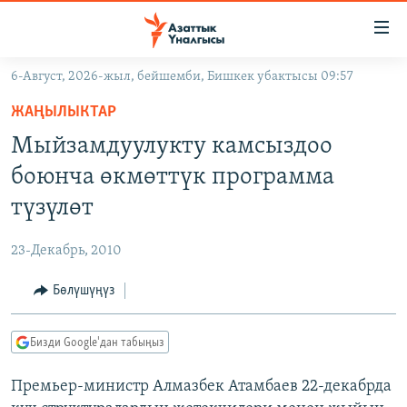
Линктер
Мазмунга
өтүңүз
6-Август, 2026-жыл, бейшемби, Бишкек убактысы 09:57
Навигацияга
ЖАҢЫЛЫКТАР
өтүңүз
ЖАҢЫЛЫКТАР
КЫРГЫЗСТАН
Издөөгө
Мыйзамдуулукту камсыздоо
салыңыз
ДҮЙНӨ
КЫРГЫЗСТАН
боюнча өкмөттүк программа
УКРАИНА
САЯСАТ
ДҮЙНӨ
түзүлөт
АТАЙЫН ИЛИКТӨӨ
ЭКОНОМИКА
БОРБОР АЗИЯ
23-Декабрь, 2010
ТВ ПРОГРАММАЛАР
МАДАНИЯТ
Бөлүшүңүз
ПОДКАСТ
БҮГҮН АЗАТТЫКТА
ӨЗГӨЧӨ ПИКИР
ЭКСПЕРТТЕР ТАЛДАЙТ
Бизди Google'дан табыңыз
БИЗ ЖАНА ДҮЙНӨ
Русский
Премьер-министр Алмазбек Атамбаев 22-декабрда
ДАНИСТЕ