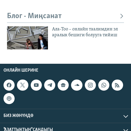
Блог - Миңсанат
Ала-Тоо – онлайн таалимдин эл
аралык бешиги болууга тийиш
ОНЛАЙН ШЕРИНЕ
БИЗ ЖӨНҮНДӨ
"АЗАТТЫКТЫН" САНДЫГЫ