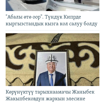
"Абалы өтө оор". Түндүк Кипрде
кыргызстандык кызга кол салуу болду
Көрүнүктүү тарыхнаамачы Жаныбек
Жакыпбековдун жаркын элесине