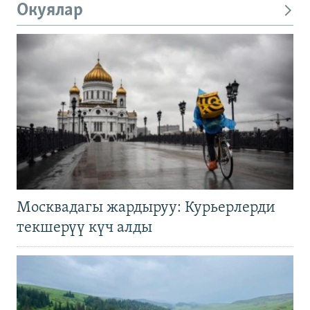
Окуялар
Москвадагы жардыруу: Курьерлерди
текшерүү күч алды