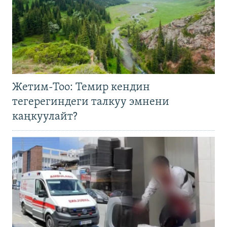
Жетим-Тоо: Темир кендин
тегерегиндеги талкуу эмнени
каңкуулайт?