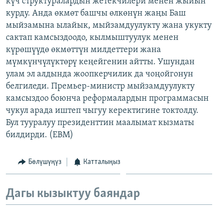
күч структуралардын жетекчилери менен жыйын
ОНЛАЙН ШЕРИНЕ
ЭЖЕ-СИҢДИЛЕР
курду. Анда өкмөт башчы өлкөнүн жаңы Баш
мыйзамына ылайык, мыйзамдуулукту жана укукту
АЗАТТЫК+
сактап камсыздоодо, кылмыштуулук менен
ЫҢГАЙСЫЗ СУРООЛОР
күрөшүүдө өкмөттүн милдеттери жана
мүмкүнчүлүктөрү кеңейгенин айтты. Ушундан
улам эл алдында жоопкерчилик да чоңойгонун
ЭЕ/АРнун бардык сайттары
белгиледи. Премьер-министр мыйзамдуулукту
камсыздоо боюнча реформалардын программасын
чукул арада иштеп чыгуу керектигине токтолду.
Бул тууралуу президенттин маалымат кызматы
билдирди. (EBM)
Бөлүшүңүз
Катталыңыз
Дагы кызыктуу баяндар