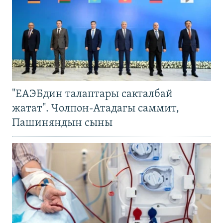
"ЕАЭБдин талаптары сакталбай
жатат". Чолпон-Атадагы саммит,
Пашиняндын сыны