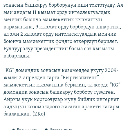
зонасын башкаруу борборунун иши токтотулду. Ал
ОНЛАЙН ШЕРИНЕ
ЭЖЕ-СИҢДИЛЕР
эми андагы 11 кызмат орду интеллектуалдык
АЗАТТЫК+
менчик боюнча мамлекеттик кызматтын
ЫҢГАЙСЫЗ СУРООЛОР
карамагына, 9 кызмат орду борбордук аппаратка,
ал эми 2 кызмат орду интеллектуалдык менчик
боюнча мамлекеттик фондго өткөрүлүп берилет.
ЭЕ/АРнун бардык сайттары
Бул тууралуу президенттин басма сөз кызматы
кабарлады.
“KG” домендик зонасын көзөмөлдөө укугу 2009-
жылы 7-апрелден тарта “Кыргызпатент”
мамлекеттик кызматына берилип, ал жерде “KG”
домендик зонасын башкаруу борбору түзүлгөн.
Айрым укук коргоочулар муну бийлик интернет
айдыңын көзөмөлдөөгө жасаган аракети катары
баалашкан. (ZKo)