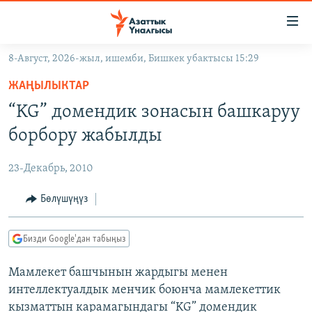
Линктер
Мазмунга
өтүңүз
8-Август, 2026-жыл, ишемби, Бишкек убактысы 15:29
Навигацияга
ЖАҢЫЛЫКТАР
өтүңүз
ЖАҢЫЛЫКТАР
КЫРГЫЗСТАН
Издөөгө
“KG” домендик зонасын башкаруу
салыңыз
ДҮЙНӨ
КЫРГЫЗСТАН
борбору жабылды
УКРАИНА
САЯСАТ
ДҮЙНӨ
23-Декабрь, 2010
АТАЙЫН ИЛИКТӨӨ
ЭКОНОМИКА
БОРБОР АЗИЯ
ТВ ПРОГРАММАЛАР
Бөлүшүңүз
МАДАНИЯТ
ПОДКАСТ
БҮГҮН АЗАТТЫКТА
Бизди Google'дан табыңыз
ӨЗГӨЧӨ ПИКИР
ЭКСПЕРТТЕР ТАЛДАЙТ
Мамлекет башчынын жардыгы менен
БИЗ ЖАНА ДҮЙНӨ
Русский
интеллектуалдык менчик боюнча мамлекеттик
ДАНИСТЕ
кызматтын карамагындагы “KG” домендик