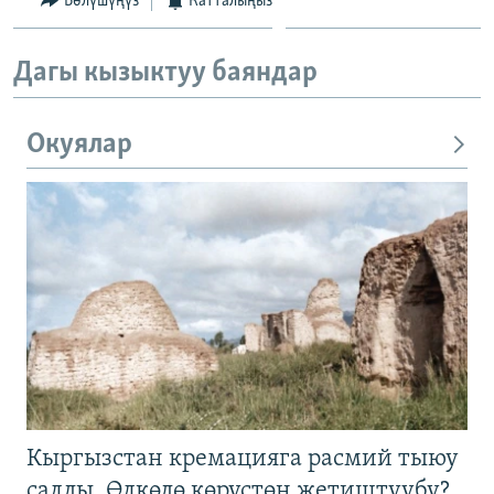
Бөлүшүңүз
Катталыңыз
Дагы кызыктуу баяндар
Окуялар
Кыргызстан кремацияга расмий тыюу
салды. Өлкөдө көрүстөн жетиштүүбү?