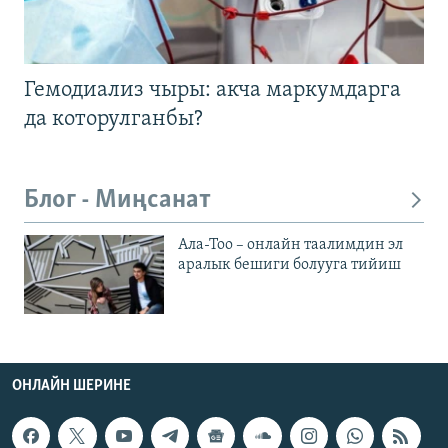
Гемодиализ чыры: акча маркумдарга
да которулганбы?
Блог - Миңсанат
Ала-Тоо – онлайн таалимдин эл
аралык бешиги болууга тийиш
ОНЛАЙН ШЕРИНЕ