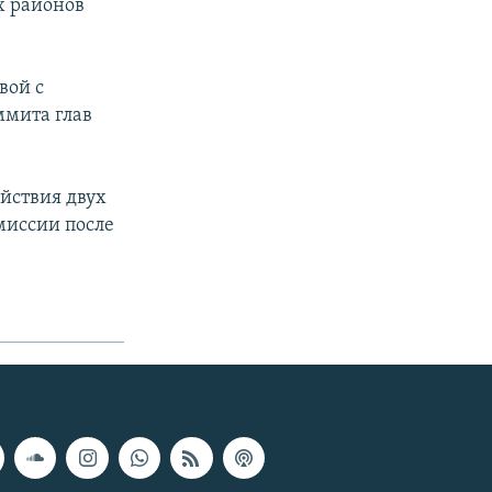
х районов
вой с
ммита глав
йствия двух
миссии после