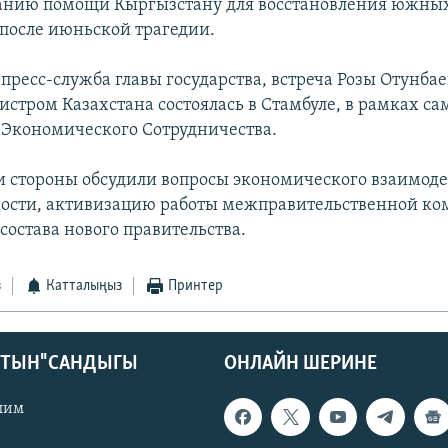
анию помощи Кыргызстану для восстановления южны
после июньской трагедии.
пресс-служба главы государства, встреча Розы Отунбае
стром Казахстана состоялась в Стамбуле, в рамках са
Экономического Сотрудничества.
чи стороны обсудили вопросы экономического взаимоде
тности, активизацию работы межправительственной ко
состава нового правительства.
з
Катталыңыз
Принтер
КТЫН" САНДЫГЫ
ОНЛАЙН ШЕРИНЕ
лим