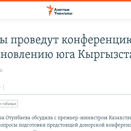
ы проведут конференци
ановлению юга Кыргызст
10
з
ан табыңыз
за Отунбаева обсудила с премьер-министром Казахст
просы подготовки предстоящей донорской конферен