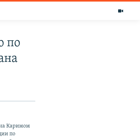
ю по
ана
ана Каримом
ции по