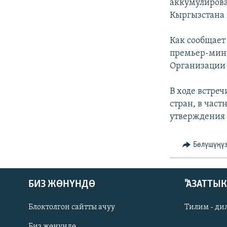
ЭЖЕ-СИҢДИЛЕР
аккумулиров
Кыргызстана 
АЗАТТЫК+
ЫҢГАЙСЫЗ СУРООЛОР
Как сообщает 
премьер-мини
Организации 
В ходе встре
стран, в час
утверждения 
Бөлүшүңү
БИЗ ЖӨНҮНДӨ
"АЗАТТЫ
Блоктолгон сайтты ачуу
Тилим - ди
Биз жөнүндө