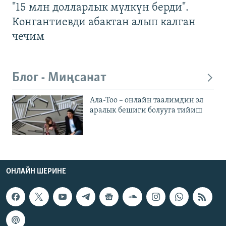
"15 млн долларлык мүлкүн берди".
Конгантиевди абактан алып калган
чечим
Блог - Миңсанат
Ала-Тоо – онлайн таалимдин эл
аралык бешиги болууга тийиш
ОНЛАЙН ШЕРИНЕ