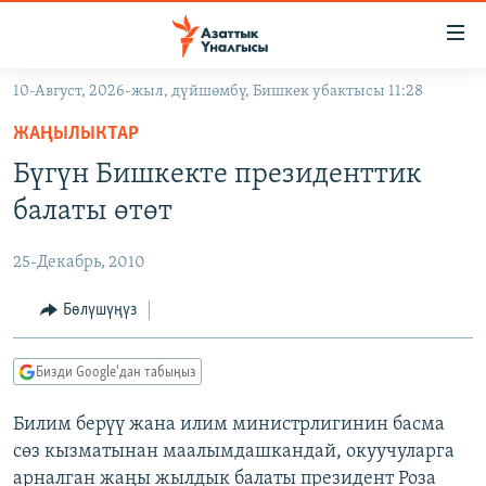
Линктер
Мазмунга
өтүңүз
10-Август, 2026-жыл, дүйшөмбү, Бишкек убактысы 11:28
Навигацияга
ЖАҢЫЛЫКТАР
өтүңүз
ЖАҢЫЛЫКТАР
КЫРГЫЗСТАН
Издөөгө
Бүгүн Бишкекте президенттик
салыңыз
ДҮЙНӨ
КЫРГЫЗСТАН
балаты өтөт
УКРАИНА
САЯСАТ
ДҮЙНӨ
25-Декабрь, 2010
АТАЙЫН ИЛИКТӨӨ
ЭКОНОМИКА
БОРБОР АЗИЯ
ТВ ПРОГРАММАЛАР
Бөлүшүңүз
МАДАНИЯТ
ПОДКАСТ
БҮГҮН АЗАТТЫКТА
Бизди Google'дан табыңыз
ӨЗГӨЧӨ ПИКИР
ЭКСПЕРТТЕР ТАЛДАЙТ
Билим берүү жана илим министрлигинин басма
БИЗ ЖАНА ДҮЙНӨ
Русский
сөз кызматынан маалымдашкандай, окуучуларга
ДАНИСТЕ
арналган жаңы жылдык балаты президент Роза