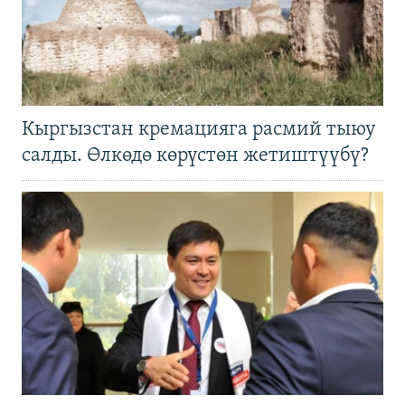
Кыргызстан кремацияга расмий тыюу
салды. Өлкөдө көрүстөн жетиштүүбү?