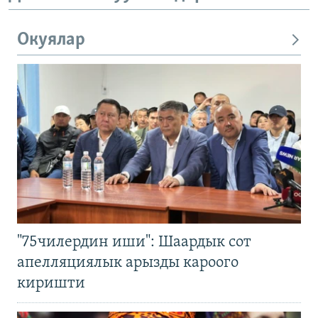
Окуялар
"75чилердин иши": Шаардык сот
апелляциялык арызды кароого
киришти