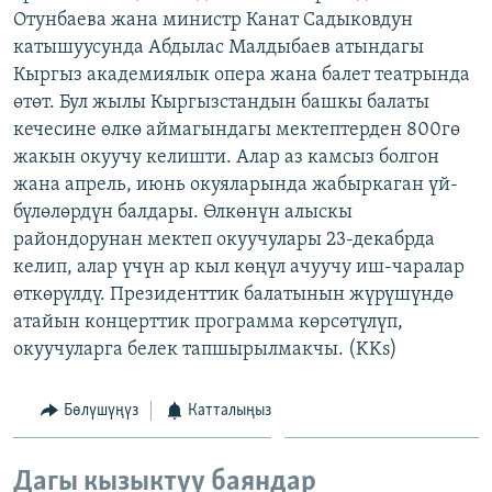
Отунбаева жана министр Канат Садыковдун
ОНЛАЙН ШЕРИНЕ
ЭЖЕ-СИҢДИЛЕР
катышуусунда Абдылас Малдыбаев атындагы
АЗАТТЫК+
Кыргыз академиялык опера жана балет театрында
ЫҢГАЙСЫЗ СУРООЛОР
өтөт. Бул жылы Кыргызстандын башкы балаты
кечесине өлкө аймагындагы мектептерден 800гө
жакын окуучу келишти. Алар аз камсыз болгон
ЭЕ/АРнун бардык сайттары
жана апрель, июнь окуяларында жабыркаган үй-
бүлөлөрдүн балдары. Өлкөнүн алыскы
райондорунан мектеп окуучулары 23-декабрда
келип, алар үчүн ар кыл көңүл ачуучу иш-чаралар
өткөрүлдү. Президенттик балатынын жүрүшүндө
атайын концерттик программа көрсөтүлүп,
окуучуларга белек тапшырылмакчы. (KKs)
Бөлүшүңүз
Катталыңыз
Дагы кызыктуу баяндар