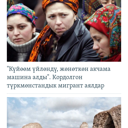
"Күйөөм үйлөндү, жөнөткөн акчама
машина алды". Кордолгон
түркмөнстандык мигрант аялдар