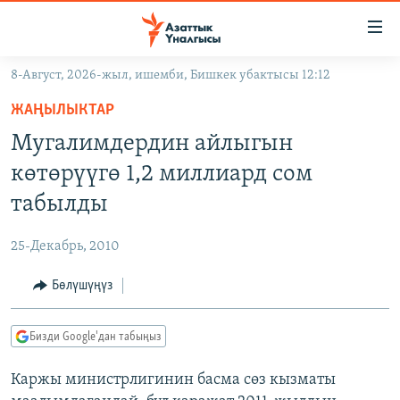
Линктер
Мазмунга
өтүңүз
8-Август, 2026-жыл, ишемби, Бишкек убактысы 12:12
Навигацияга
ЖАҢЫЛЫКТАР
өтүңүз
ЖАҢЫЛЫКТАР
КЫРГЫЗСТАН
Издөөгө
Мугалимдердин айлыгын
салыңыз
ДҮЙНӨ
КЫРГЫЗСТАН
көтөрүүгө 1,2 миллиард сом
УКРАИНА
САЯСАТ
ДҮЙНӨ
табылды
АТАЙЫН ИЛИКТӨӨ
ЭКОНОМИКА
БОРБОР АЗИЯ
25-Декабрь, 2010
ТВ ПРОГРАММАЛАР
МАДАНИЯТ
Бөлүшүңүз
ПОДКАСТ
БҮГҮН АЗАТТЫКТА
ӨЗГӨЧӨ ПИКИР
ЭКСПЕРТТЕР ТАЛДАЙТ
Бизди Google'дан табыңыз
БИЗ ЖАНА ДҮЙНӨ
Русский
Каржы министрлигинин басма сөз кызматы
ДАНИСТЕ