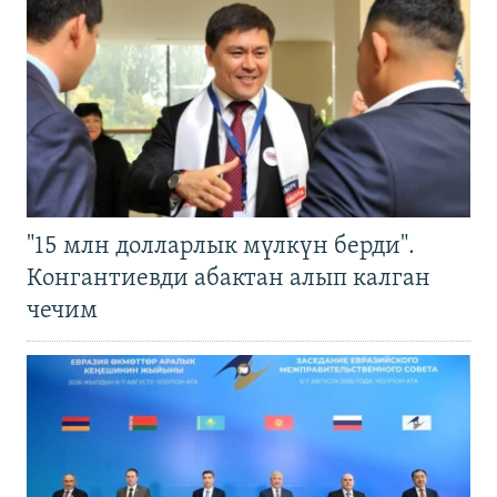
"15 млн долларлык мүлкүн берди".
Конгантиевди абактан алып калган
чечим