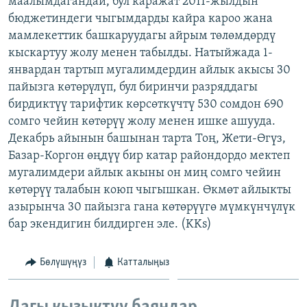
маалымдагандай, бул каражат 2011-жылдын
ОНЛАЙН ШЕРИНЕ
ЭЖЕ-СИҢДИЛЕР
бюджетиндеги чыгымдарды кайра кароо жана
мамлекеттик башкаруудагы айрым төлөмдөрдү
АЗАТТЫК+
кыскартуу жолу менен табылды. Натыйжада 1-
ЫҢГАЙСЫЗ СУРООЛОР
январдан тартып мугалимдердин айлык акысы 30
пайызга көтөрүлүп, бул биринчи разряддагы
бирдиктүү тарифтик көрсөткүчтү 530 сомдон 690
ЭЕ/АРнун бардык сайттары
сомго чейин көтөрүү жолу менен ишке ашууда.
Декабрь айынын башынан тарта Тоң, Жети-Өгүз,
Базар-Коргон өңдүү бир катар райондордо мектеп
мугалимдери айлык акыны он миң сомго чейин
көтөрүү талабын коюп чыгышкан. Өкмөт айлыкты
азырынча 30 пайызга гана көтөрүүгө мүмкүнчүлүк
бар экендигин билдирген эле. (KKs)
Бөлүшүңүз
Катталыңыз