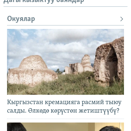
Дагы кызыктуу баяндар
Окуялар
Кыргызстан кремацияга расмий тыюу
салды. Өлкөдө көрүстөн жетиштүүбү?