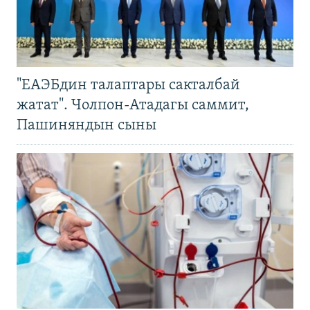
"ЕАЭБдин талаптары сакталбай
жатат". Чолпон-Атадагы саммит,
Пашиняндын сыны