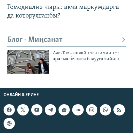
Гемодиализ чыры: акча маркумдарга
да которулганбы?
Блог - Миңсанат
Ала-Тоо – онлайн таалимдин эл
аралык бешиги болууга тийиш
ОНЛАЙН ШЕРИНЕ