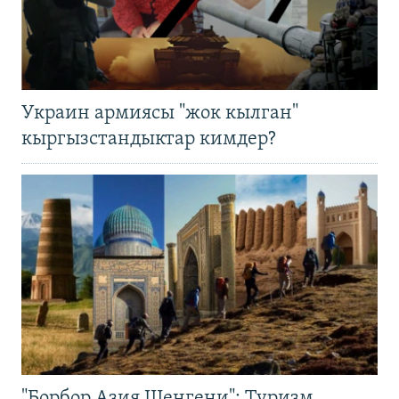
Украин армиясы "жок кылган"
кыргызстандыктар кимдер?
"Борбор Азия Шенгени": Туризм