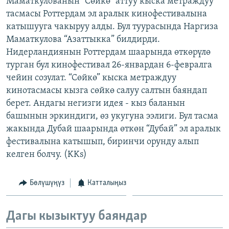
Маматкулованын “Сөйкө” аттуу кыска метраждуу
ОНЛАЙН ШЕРИНЕ
ЭЖЕ-СИҢДИЛЕР
тасмасы Роттердам эл аралык кинофестивалына
катышууга чакыруу алды. Бул туурасында Наргиза
АЗАТТЫК+
Маматкулова “Азаттыкка” билдирди.
ЫҢГАЙСЫЗ СУРООЛОР
Нидерландиянын Роттердам шаарында өткөрүлө
турган бул кинофестивал 26-январдан 6-февралга
чейин созулат. “Сөйкө” кыска метраждуу
ЭЕ/АРнун бардык сайттары
кинотасмасы кызга сөйкө салуу салтын баяндап
берет. Андагы негизги идея - кыз баланын
башынын эркиндиги, өз укугуна ээлиги. Бул тасма
жакында Дубай шаарында өткөн “Дубай” эл аралык
фестивалына катышып, биринчи орунду алып
келген болчу. (KKs)
Бөлүшүңүз
Катталыңыз
Дагы кызыктуу баяндар