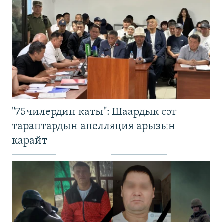
"75чилердин каты": Шаардык сот
тараптардын апелляция арызын
карайт