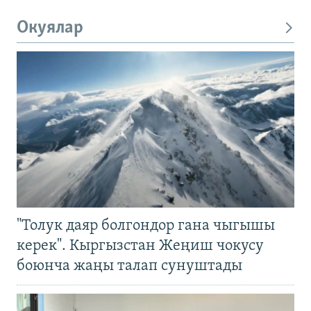
Окуялар
"Толук даяр болгондор гана чыгышы
керек". Кыргызстан Жеңиш чокусу
боюнча жаңы талап сунуштады