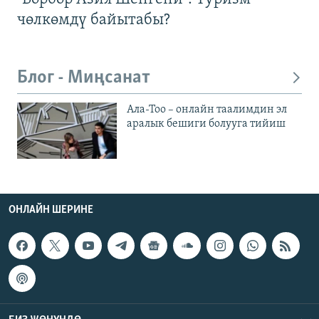
чөлкөмдү байытабы?
Блог - Миңсанат
Ала-Тоо – онлайн таалимдин эл
аралык бешиги болууга тийиш
ОНЛАЙН ШЕРИНЕ