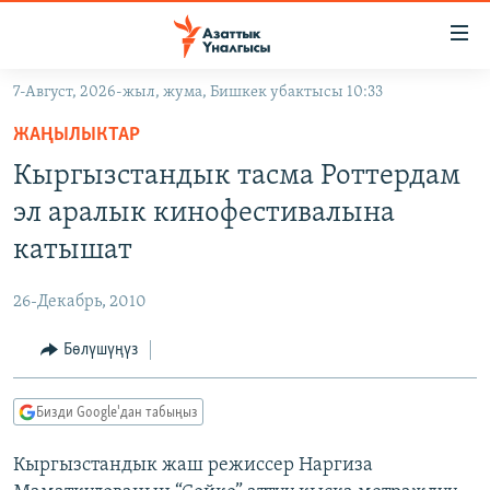
Линктер
Мазмунга
өтүңүз
7-Август, 2026-жыл, жума, Бишкек убактысы 10:33
Навигацияга
ЖАҢЫЛЫКТАР
өтүңүз
ЖАҢЫЛЫКТАР
КЫРГЫЗСТАН
Издөөгө
Кыргызстандык тасма Роттердам
салыңыз
ДҮЙНӨ
КЫРГЫЗСТАН
эл аралык кинофестивалына
УКРАИНА
САЯСАТ
ДҮЙНӨ
катышат
АТАЙЫН ИЛИКТӨӨ
ЭКОНОМИКА
БОРБОР АЗИЯ
26-Декабрь, 2010
ТВ ПРОГРАММАЛАР
МАДАНИЯТ
Бөлүшүңүз
ПОДКАСТ
БҮГҮН АЗАТТЫКТА
ӨЗГӨЧӨ ПИКИР
ЭКСПЕРТТЕР ТАЛДАЙТ
Бизди Google'дан табыңыз
БИЗ ЖАНА ДҮЙНӨ
Русский
Кыргызстандык жаш режиссер Наргиза
ДАНИСТЕ