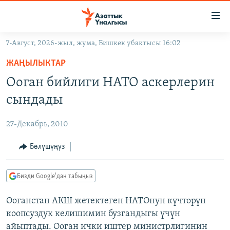
Линктер
Мазмунга
өтүңүз
7-Август, 2026-жыл, жума, Бишкек убактысы 16:02
Навигацияга
ЖАҢЫЛЫКТАР
өтүңүз
ЖАҢЫЛЫКТАР
КЫРГЫЗСТАН
Издөөгө
Ооган бийлиги НАТО аскерлерин
салыңыз
ДҮЙНӨ
КЫРГЫЗСТАН
сындады
УКРАИНА
САЯСАТ
ДҮЙНӨ
27-Декабрь, 2010
АТАЙЫН ИЛИКТӨӨ
ЭКОНОМИКА
БОРБОР АЗИЯ
ТВ ПРОГРАММАЛАР
Бөлүшүңүз
МАДАНИЯТ
ПОДКАСТ
БҮГҮН АЗАТТЫКТА
Бизди Google'дан табыңыз
ӨЗГӨЧӨ ПИКИР
ЭКСПЕРТТЕР ТАЛДАЙТ
Ооганстан АКШ жетектеген НАТОнун күчтөрүн
БИЗ ЖАНА ДҮЙНӨ
Русский
коопсуздук келишимин бузгандыгы үчүн
ДАНИСТЕ
айыптады. Ооган ички иштер министрлигинин