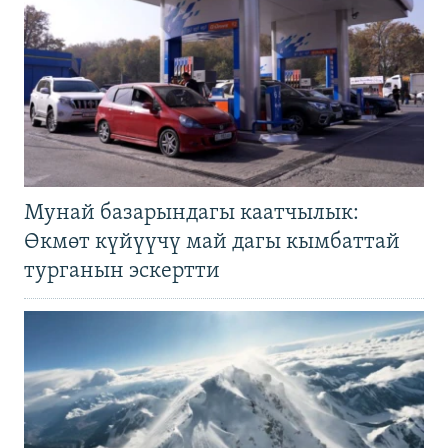
Мунай базарындагы каатчылык:
Өкмөт күйүүчү май дагы кымбаттай
турганын эскертти