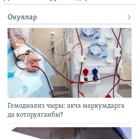
Окуялар
Гемодиализ чыры: акча маркумдарга
да которулганбы?