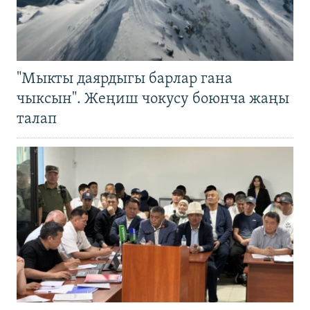
"Мыкты даярдыгы барлар гана
чыксын". Жеңиш чокусу боюнча жаңы
талап