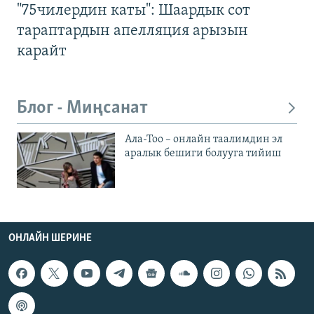
"75чилердин каты": Шаардык сот
тараптардын апелляция арызын
карайт
Блог - Миңсанат
Ала-Тоо – онлайн таалимдин эл
аралык бешиги болууга тийиш
ОНЛАЙН ШЕРИНЕ