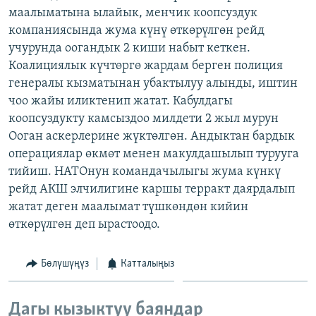
маалыматына ылайык, менчик коопсуздук
ОНЛАЙН ШЕРИНЕ
ЭЖЕ-СИҢДИЛЕР
компаниясында жума күнү өткөрүлгөн рейд
АЗАТТЫК+
учурунда оогандык 2 киши набыт кеткен.
ЫҢГАЙСЫЗ СУРООЛОР
Коалициялык күчтөргө жардам берген полиция
генералы кызматынан убактылуу алынды, иштин
чоо жайы иликтенип жатат. Кабулдагы
ЭЕ/АРнун бардык сайттары
коопсуздукту камсыздоо милдети 2 жыл мурун
Ооган аскерлерине жүктөлгөн. Андыктан бардык
операциялар өкмөт менен макулдашылып турууга
тийиш. НАТОнун командачылыгы жума күнкү
рейд АКШ элчилигине каршы терракт даярдалып
жатат деген маалымат түшкөндөн кийин
өткөрүлгөн деп ырастоодо.
Бөлүшүңүз
Катталыңыз
Дагы кызыктуу баяндар