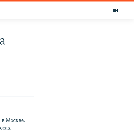
а
 в Москве.
росах