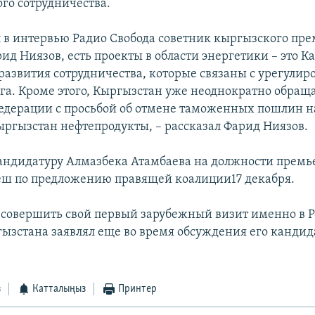
го сотрудничества.
л в интервью Радио Свобода советник кыргызского пре
д Ниязов, есть проекты в области энергетики – это Ка
 развития сотрудничества, которые связаны с урегули
га. Кроме этого, Кыргызстан уже неоднократно обраща
едерации с просьбой об отмене таможенных пошлин 
Кыргызстан нефтепродукты, – рассказал Фарид Ниязов.
ндидатуру Алмазбека Атамбаева на должности премь
ш по предложению правящей коалиции17 декабря.
совершить свой первый зарубежный визит именно в 
ызстана заявлял еще во время обсуждения его кандид
з
Катталыңыз
Принтер