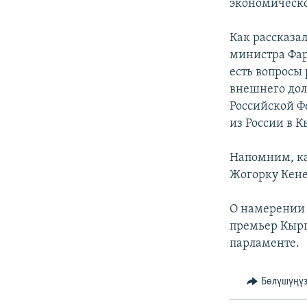
ЭЖЕ-СИҢДИЛЕР
экономическо
АЗАТТЫК+
Как рассказа
ЫҢГАЙСЫЗ СУРООЛОР
министра Фари
есть вопросы
внешнего дол
Российской Ф
из России в 
Напомним, ка
Жогорку Кене
О намерении 
премьер Кырг
парламенте.
Бөлүшүңү