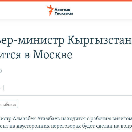
ер-министр Кыргызстан
ится в Москве
10
з
ан табыңыз
стр Алмазбек Атамбаев находится с рабочим визитом
ент на двусторонних переговорах будет сделан на воп