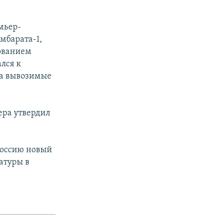
мьер-
мбарата-1,
рованием
лся к
на вывозимые
ера утвердил
Россию новый
атуры в