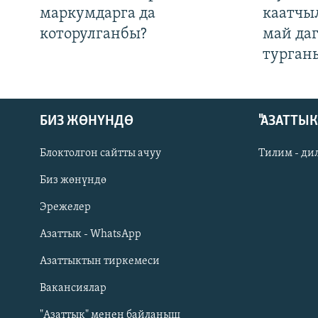
маркумдарга да
каатчы
которулганбы?
май да
турган
БИЗ ЖӨНҮНДӨ
"АЗАТТЫ
Блоктолгон сайтты ачуу
Тилим - ди
Биз жөнүндө
Русский
Эрежелер
Азаттык - WhatsApp
ОНЛАЙН ШЕРИНЕ
Азаттыктын тиркемеси
Вакансиялар
"Азаттык" менен байланыш