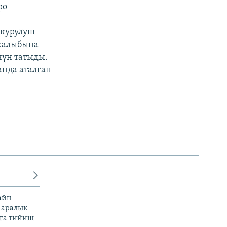
рө
 курулуш
 калыбына
чүн татыды.
нда аталган
айн
 аралык
га тийиш