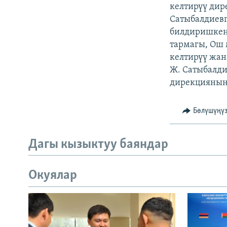
ЭЖЕ-СИҢДИЛЕР
келтирүү ди
Сатыбалдиевг
АЗАТТЫК+
билдиришкенд
ЫҢГАЙСЫЗ СУРООЛОР
тармагы, Ош
келтирүү жан
Ж. Сатыбалди
дирекциянын 
Бөлүшүңү
Дагы кызыктуу баяндар
Окуялар