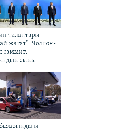
ин талаптары
ай жатат". Чолпон-
ы саммит,
яндын сыны
базарындагы