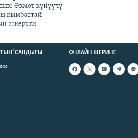
лык: Өкмөт күйүүчү
гы кымбаттай
ын эскертти
КТЫН" САНДЫГЫ
ОНЛАЙН ШЕРИНЕ
лим