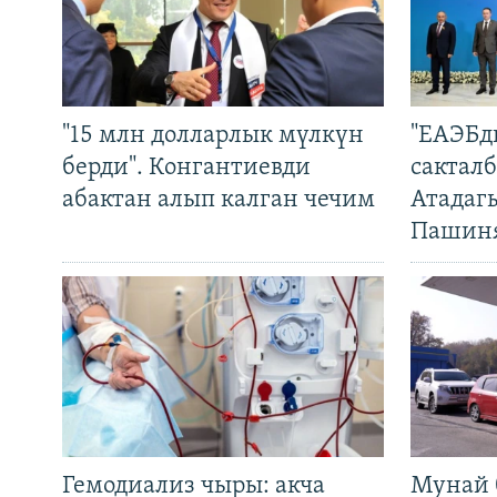
"15 млн долларлык мүлкүн
"ЕАЭБд
берди". Конгантиевди
сакталб
абактан алып калган чечим
Атадаг
Пашин
Гемодиализ чыры: акча
Мунай 