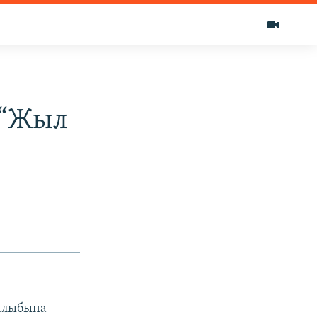
 “Жыл
калыбына