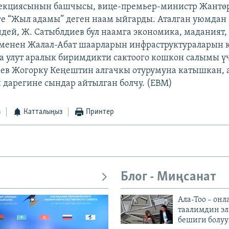
рекциясынын башчысы, вице-премьер-министр Жантө
е “Жыл адамы” деген наам ыйгарды. Аталган уюмдан
ей, Ж. Сатыблдиев бул наамга экономика, маданият,
 менен Жалал-Абат шаарларын инфраструктураларын
а улут аралык биримдикти сактоого кошкон салымы ү
ев Жогорку Кеңештин алгачкы отурумуна катышкан, а
дарегине сындар айтылган болчу. (EBM)
з
Катталыңыз
Принтер
Блог - Миңсанат
Ала-Тоо – онл
таалимдин эл
бешиги болуу