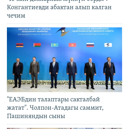
Конгантиевди абактан алып калган
чечим
"ЕАЭБдин талаптары сакталбай
жатат". Чолпон-Атадагы саммит,
Пашиняндын сыны