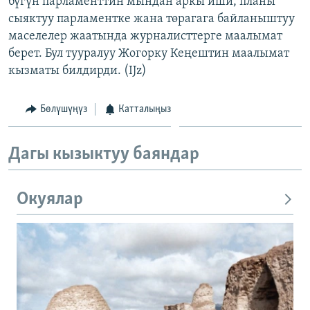
бүгүн парламенттин мындан аркы иши, планы
ОНЛАЙН ШЕРИНЕ
ЭЖЕ-СИҢДИЛЕР
сыяктуу парламентке жана төрагага байланыштуу
маселелер жаатында журналисттерге маалымат
АЗАТТЫК+
берет. Бул тууралуу Жогорку Кеңештин маалымат
ЫҢГАЙСЫЗ СУРООЛОР
кызматы билдирди. (IJz)
ЭЕ/АРнун бардык сайттары
Бөлүшүңүз
Катталыңыз
Дагы кызыктуу баяндар
Окуялар