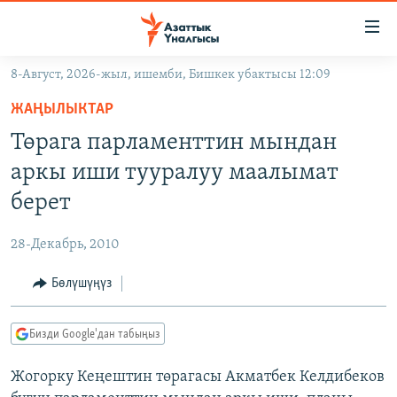
Линктер
Мазмунга
өтүңүз
8-Август, 2026-жыл, ишемби, Бишкек убактысы 12:09
Навигацияга
ЖАҢЫЛЫКТАР
өтүңүз
ЖАҢЫЛЫКТАР
КЫРГЫЗСТАН
Издөөгө
Төрага парламенттин мындан
салыңыз
ДҮЙНӨ
КЫРГЫЗСТАН
аркы иши тууралуу маалымат
УКРАИНА
САЯСАТ
ДҮЙНӨ
берет
АТАЙЫН ИЛИКТӨӨ
ЭКОНОМИКА
БОРБОР АЗИЯ
28-Декабрь, 2010
ТВ ПРОГРАММАЛАР
МАДАНИЯТ
Бөлүшүңүз
ПОДКАСТ
БҮГҮН АЗАТТЫКТА
ӨЗГӨЧӨ ПИКИР
ЭКСПЕРТТЕР ТАЛДАЙТ
Бизди Google'дан табыңыз
БИЗ ЖАНА ДҮЙНӨ
Русский
Жогорку Кеңештин төрагасы Акматбек Келдибеков
ДАНИСТЕ