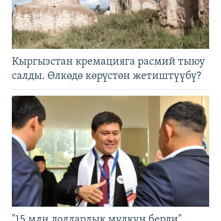
Кыргызстан кремацияга расмий тыюу
салды. Өлкөдө көрүстөн жетиштүүбү?
"15 млн долларлык мүлкүн берди".