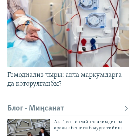
Гемодиализ чыры: акча маркумдарга
да которулганбы?
Блог - Миңсанат
Ала-Тоо – онлайн таалимдин эл
аралык бешиги болууга тийиш