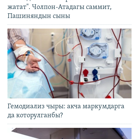
жатат". Чолпон-Атадагы саммит,
Пашиняндын сыны
Гемодиализ чыры: акча маркумдарга
да которулганбы?