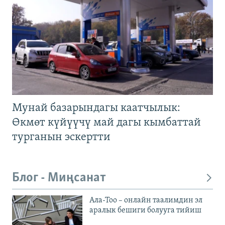
Мунай базарындагы каатчылык:
Өкмөт күйүүчү май дагы кымбаттай
турганын эскертти
Блог - Миңсанат
Ала-Тоо – онлайн таалимдин эл
аралык бешиги болууга тийиш