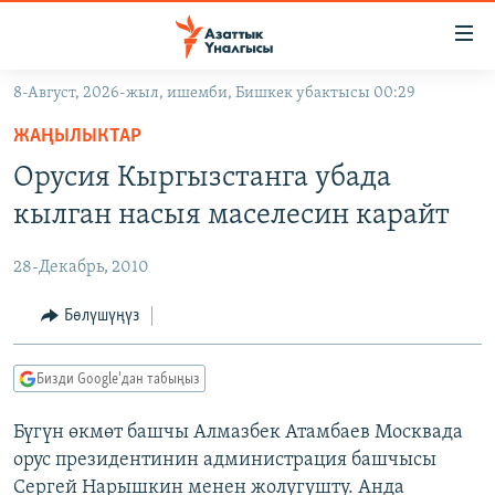
Линктер
Мазмунга
өтүңүз
8-Август, 2026-жыл, ишемби, Бишкек убактысы 00:29
Навигацияга
ЖАҢЫЛЫКТАР
өтүңүз
ЖАҢЫЛЫКТАР
КЫРГЫЗСТАН
Издөөгө
Орусия Кыргызстанга убада
салыңыз
ДҮЙНӨ
КЫРГЫЗСТАН
кылган насыя маселесин карайт
УКРАИНА
САЯСАТ
ДҮЙНӨ
28-Декабрь, 2010
АТАЙЫН ИЛИКТӨӨ
ЭКОНОМИКА
БОРБОР АЗИЯ
ТВ ПРОГРАММАЛАР
Бөлүшүңүз
МАДАНИЯТ
ПОДКАСТ
БҮГҮН АЗАТТЫКТА
Бизди Google'дан табыңыз
ӨЗГӨЧӨ ПИКИР
ЭКСПЕРТТЕР ТАЛДАЙТ
Бүгүн өкмөт башчы Алмазбек Атамбаев Москвада
БИЗ ЖАНА ДҮЙНӨ
Русский
орус президентинин администрация башчысы
ДАНИСТЕ
Сергей Нарышкин менен жолугушту. Анда