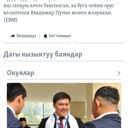
иш сапары кечээ башталган, ал буга чейин орус
кесиптеши Владимир Путин менен жолуккан.
(EBM)
Бөлүшүңүз
Катталыңыз
Дагы кызыктуу баяндар
Окуялар