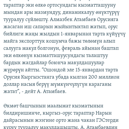
тараптар эки өлкө ортосундагы кызматташууну
ОНЛАЙН ШЕРИНЕ
ЭЖЕ-СИҢДИЛЕР
мындан ары мазмундуу, динамикалуу өнүктүрүү
АЗАТТЫК+
тууралуу сүйлөштү. Алмазбек Атамбаев Орусияга
ЫҢГАЙСЫЗ СУРООЛОР
жасаган иш сапарын жыйынтыктап жатып, орус
бийлиги жаңы жылдын 1-январынан тарта күйүүчү
майга экспорттук кошумча бажы төлөмүн алып
ЭЕ/АРнун бардык сайттары
салууга макул болгонун, февраль айынан баштап
эки өлкөнүн кызматташуусундагы талаштуу
бардык жагдайлар боюнча макулдашуулар
жүрөрүн айтты. “Ошондой эле 15-январдан тарта
Орусия Кыргызстанга убада кылган 200 миллион
доллар насыя берүү мүмкүнчүлүгүн караганы
жатат”, - дейт А. Атамбаев.
Өкмөт башчынын маалымат кызматынын
билдиришинче, кыргыз-орус тараптар Нарын
дайрасынын жээгине орто жана чакан ГЭСтерди
куруу тууралуу макулдашышты. А. Атамбаевдин