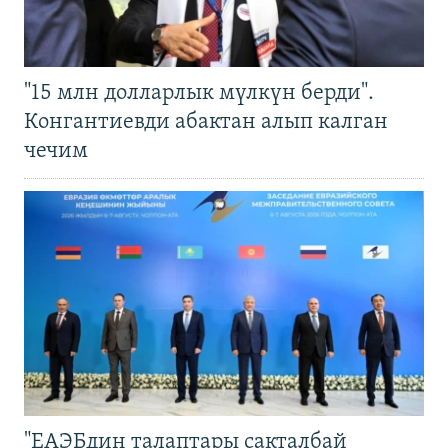
"15 млн долларлык мүлкүн берди".
Конгантиевди абактан алып калган
чечим
"ЕАЭБдин талаптары сакталбай