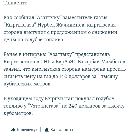
Ташкенте.
ОНЛАЙН ШЕРИНЕ
ЭЖЕ-СИҢДИЛЕР
АЗАТТЫК+
Как сообщил “Азаттыку” заместитель главы
“Кыргызгаза” Нурбек Жалидинов, кыргызская
ЫҢГАЙСЫЗ СУРООЛОР
сторона выступит с предложением о снижении
цены на голубое топливо.
ЭЕ/АРнун бардык сайттары
Ранее в интервью “Азаттыку” представитель
Кыргызстана в СНГ и ЕврАзЭС Базарбай Мамбетов
заявил, что кыргызская сторона намерена просить
снизить цену на газ до 140 долларов за 1 тысячу
кубических метров.
В уходящем году Кыргызстан покупал голубое
топливо у “Узтрансгаза” по 240 долларов за тысячу
кубометров.
Бөлүшүңүз
Катталыңыз