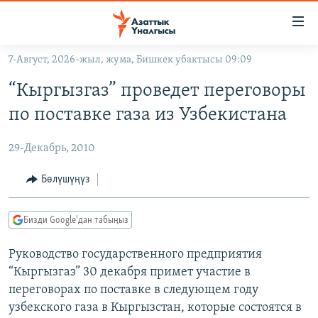
Линктер
Мазмунга
өтүңүз
7-Август, 2026-жыл, жума, Бишкек убактысы 09:09
Навигацияга
ЖАҢЫЛЫКТАР
өтүңүз
“Кыргызгаз” проведет переговоры
КЫРГЫЗСТАН
Издөөгө
по поставке газа из Узбекистана
салыңыз
ДҮЙНӨ
КЫРГЫЗСТАН
29-Декабрь, 2010
УКРАИНА
САЯСАТ
ДҮЙНӨ
АТАЙЫН ИЛИКТӨӨ
ЭКОНОМИКА
БОРБОР АЗИЯ
Бөлүшүңүз
ТВ ПРОГРАММАЛАР
МАДАНИЯТ
Бизди Google'дан табыңыз
ПОДКАСТ
БҮГҮН АЗАТТЫКТА
Руководство государственного предприятия
ӨЗГӨЧӨ ПИКИР
ЭКСПЕРТТЕР ТАЛДАЙТ
“Кыргызгаз” 30 декабря примет участие в
БИЗ ЖАНА ДҮЙНӨ
переговорах по поставке в следующем году
Русский
ДАНИСТЕ
узбекского газа в Кыргызстан, которые состоятся в