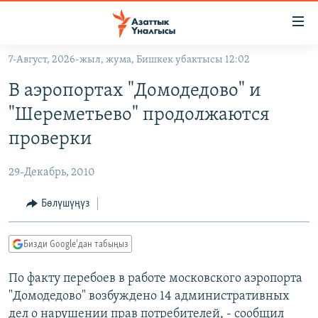
Линктер
Мазмунга
өтүңүз
7-Август, 2026-жыл, жума, Бишкек убактысы 12:02
Навигацияга
ЖАҢЫЛЫКТАР
өтүңүз
В аэропортах "Домодедово" и
КЫРГЫЗСТАН
Издөөгө
"Шереметьево" продолжаются
салыңыз
ДҮЙНӨ
КЫРГЫЗСТАН
проверки
УКРАИНА
САЯСАТ
ДҮЙНӨ
29-Декабрь, 2010
АТАЙЫН ИЛИКТӨӨ
ЭКОНОМИКА
БОРБОР АЗИЯ
ТВ ПРОГРАММАЛАР
Бөлүшүңүз
МАДАНИЯТ
ПОДКАСТ
БҮГҮН АЗАТТЫКТА
Бизди Google'дан табыңыз
ӨЗГӨЧӨ ПИКИР
ЭКСПЕРТТЕР ТАЛДАЙТ
По факту перебоев в работе московского аэропорта
БИЗ ЖАНА ДҮЙНӨ
Русский
"Домодедово" возбуждено 14 административных
ДАНИСТЕ
дел о нарушении прав потребителей, - сообщил