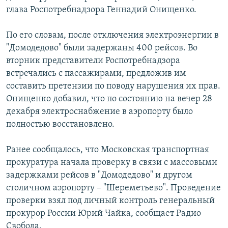
ОНЛАЙН ШЕРИНЕ
глава Роспотребнадзора Геннадий Онищенко.
ЭЖЕ-СИҢДИЛЕР
АЗАТТЫК+
По его словам, после отключения электроэнергии в
ЫҢГАЙСЫЗ СУРООЛОР
"Домодедово" были задержаны 400 рейсов. Во
вторник представители Роспотребнадзора
встречались с пассажирами, предложив им
ЭЕ/АРнун бардык сайттары
составить претензии по поводу нарушения их прав.
Онищенко добавил, что по состоянию на вечер 28
декабря электроснабжение в аэропорту было
полностью восстановлено.
Ранее сообщалось, что Московская транспортная
прокуратура начала проверку в связи с массовыми
задержками рейсов в "Домодедово" и другом
столичном аэропорту – "Шереметьево". Проведение
проверки взял под личный контроль генеральный
прокурор России Юрий Чайка, сообщает Радио
Свобода.