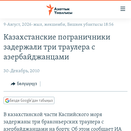
Линктер
Мазмунга
өтүңүз
9-Август, 2026-жыл, жекшемби, Бишкек убактысы 18:56
Навигацияга
ЖАҢЫЛЫКТАР
өтүңүз
Казахстанские пограничники
КЫРГЫЗСТАН
Издөөгө
задержали три траулера с
салыңыз
ДҮЙНӨ
КЫРГЫЗСТАН
азербайджанцами
УКРАИНА
САЯСАТ
ДҮЙНӨ
30-Декабрь, 2010
АТАЙЫН ИЛИКТӨӨ
ЭКОНОМИКА
БОРБОР АЗИЯ
ТВ ПРОГРАММАЛАР
Бөлүшүңүз
МАДАНИЯТ
ПОДКАСТ
БҮГҮН АЗАТТЫКТА
Бизди Google'дан табыңыз
ӨЗГӨЧӨ ПИКИР
ЭКСПЕРТТЕР ТАЛДАЙТ
В казахстанской части Каспийского моря
БИЗ ЖАНА ДҮЙНӨ
Русский
задержаны три браконьерских траулера с
ДАНИСТЕ
азербайджанцами на борту. Об этом сообщает ИА