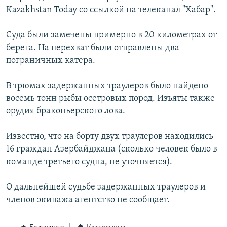
ОНЛАЙН ШЕРИНЕ
Kazakhstan Today со ссылкой на телеканал "Хабар".
ЭЖЕ-СИҢДИЛЕР
АЗАТТЫК+
Суда были замечены примерно в 20 километрах от
ЫҢГАЙСЫЗ СУРООЛОР
берега. На перехват были отправлены два
пограничных катера.
ЭЕ/АРнун бардык сайттары
В трюмах задержанных траулеров было найдено
восемь тонн рыбы осетровых пород. Изъяты также
орудия браконьерского лова.
Известно, что на борту двух траулеров находились
16 граждан Азербайджана (сколько человек было в
команде третьего судна, не уточняется).
О дальнейшей судьбе задержанных траулеров и
членов экипажа агентство не сообщает.