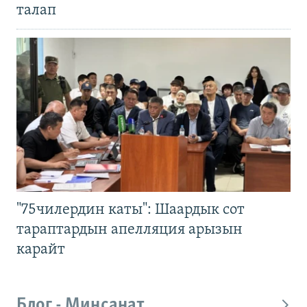
талап
"75чилердин каты": Шаардык сот
тараптардын апелляция арызын
карайт
Блог - Миңсанат