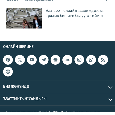
Ала-Тоо – онлайн таалимдин эл
аралык бешиги болууга тийиш
ОНЛАЙН ШЕРИНЕ
БИЗ ЖӨНҮНДӨ
"АЗАТТЫКТЫН" САНДЫГЫ
Азаттык үналгысы © 2026 RFE/RL, Inc. Бардык укуктар