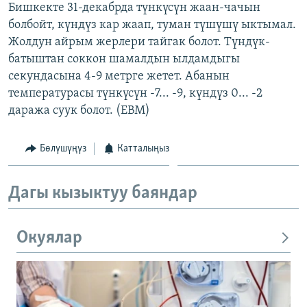
Бишкекте 31-декабрда түнкүсүн жаан-чачын
болбойт, күндүз кар жаап, туман түшүшү ыктымал.
Жолдун айрым жерлери тайгак болот. Түндүк-
батыштан соккон шамалдын ылдамдыгы
секундасына 4-9 метрге жетет. Абанын
температурасы түнкүсүн -7... -9, күндүз 0... -2
даража суук болот. (EBM)
Бөлүшүңүз
Катталыңыз
Дагы кызыктуу баяндар
Окуялар