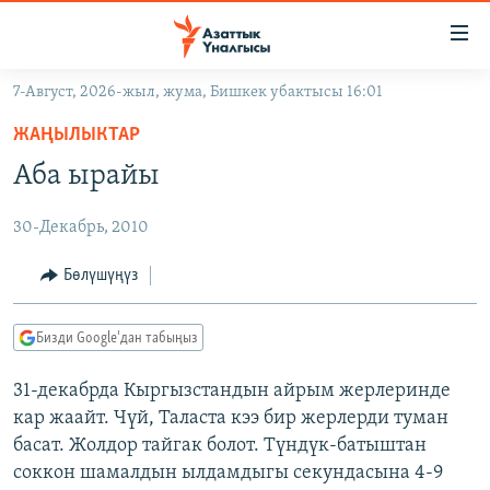
Линктер
Мазмунга
өтүңүз
7-Август, 2026-жыл, жума, Бишкек убактысы 16:01
Навигацияга
ЖАҢЫЛЫКТАР
өтүңүз
ЖАҢЫЛЫКТАР
КЫРГЫЗСТАН
Издөөгө
Аба ырайы
салыңыз
ДҮЙНӨ
КЫРГЫЗСТАН
30-Декабрь, 2010
УКРАИНА
САЯСАТ
ДҮЙНӨ
АТАЙЫН ИЛИКТӨӨ
ЭКОНОМИКА
БОРБОР АЗИЯ
Бөлүшүңүз
ТВ ПРОГРАММАЛАР
МАДАНИЯТ
Бизди Google'дан табыңыз
ПОДКАСТ
БҮГҮН АЗАТТЫКТА
31-декабрда Кыргызстандын айрым жерлеринде
ӨЗГӨЧӨ ПИКИР
ЭКСПЕРТТЕР ТАЛДАЙТ
кар жаайт. Чүй, Таласта кээ бир жерлерди туман
БИЗ ЖАНА ДҮЙНӨ
басат. Жолдор тайгак болот. Түндүк-батыштан
Русский
соккон шамалдын ылдамдыгы секундасына 4-9
ДАНИСТЕ