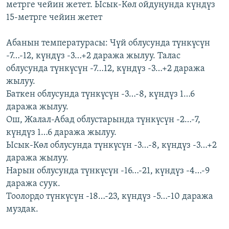
метрге чейин жетет. Ысык-Көл ойдуңунда күндүз
ОНЛАЙН ШЕРИНЕ
ЭЖЕ-СИҢДИЛЕР
15-метрге чейин жетет
АЗАТТЫК+
Абанын температурасы: Чүй облусунда түнкүсүн
ЫҢГАЙСЫЗ СУРООЛОР
-7…-12, күндүз -3…+2 даража жылуу. Талас
облусунда түнкүсүн -7…12, күндүз -3…+2 даража
ЭЕ/АРнун бардык сайттары
жылуу.
Баткен облусунда түнкүсүн -3…-8, күндүз 1…6
даража жылуу.
Ош, Жалал-Абад облустарында түнкүсүн -2…-7,
күндүз 1…6 даража жылуу.
Ысык-Көл облусунда түнкүсүн -3…-8, күндүз -3…+2
даража жылуу.
Нарын облусунда түнкүсүн -16…-21, күндүз -4…-9
даража суук.
Тоолордо түнкүсүн -18…-23, күндүз -5…-10 даража
муздак.