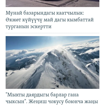
Мунай базарындагы каатчылык:
Өкмөт күйүүчү май дагы кымбаттай
турганын эскертти
"Мыкты даярдыгы барлар гана
чыксын". Жеңиш чокусу боюнча жаңы