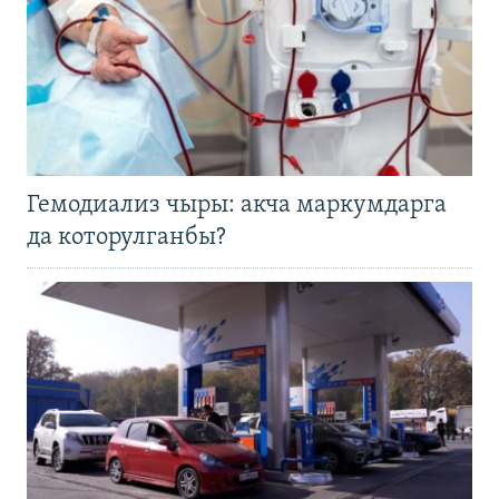
Гемодиализ чыры: акча маркумдарга
да которулганбы?