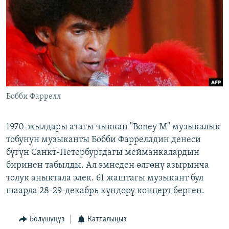
ОНЛАЙН ШЕРИНЕ
ЭЖЕ-СИҢДИЛЕР
АЗАТТЫК+
ЫҢГАЙСЫЗ СУРООЛОР
ЭЕ/АРнун бардык сайттары
Бобби Фаррелл
1970-жылдары атагы чыккан "Boney M" музыкалык
тобунун музыканты Бобби Фарреллдин денеси
бүгүн Санкт-Петербургдагы мейманкалардын
биринен табылды. Ал эмнеден өлгөнү азырынча
толук аныктала элек. 61 жаштагы музыкант бул
шаарда 28-29-декабрь күндөрү концерт берген.
Бөлүшүңүз
Катталыңыз