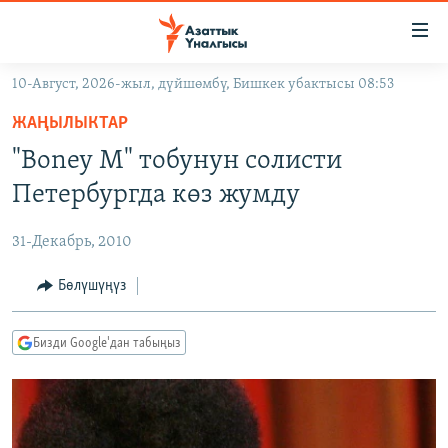
Линктер
Мазмунга
өтүңүз
10-Август, 2026-жыл, дүйшөмбү, Бишкек убактысы 08:53
Навигацияга
ЖАҢЫЛЫКТАР
өтүңүз
ЖАҢЫЛЫКТАР
КЫРГЫЗСТАН
Издөөгө
"Boney M" тобунун солисти
салыңыз
ДҮЙНӨ
КЫРГЫЗСТАН
Петербургда көз жумду
УКРАИНА
САЯСАТ
ДҮЙНӨ
31-Декабрь, 2010
АТАЙЫН ИЛИКТӨӨ
ЭКОНОМИКА
БОРБОР АЗИЯ
ТВ ПРОГРАММАЛАР
Бөлүшүңүз
МАДАНИЯТ
ПОДКАСТ
БҮГҮН АЗАТТЫКТА
Бизди Google'дан табыңыз
ӨЗГӨЧӨ ПИКИР
ЭКСПЕРТТЕР ТАЛДАЙТ
БИЗ ЖАНА ДҮЙНӨ
Русский
ДАНИСТЕ