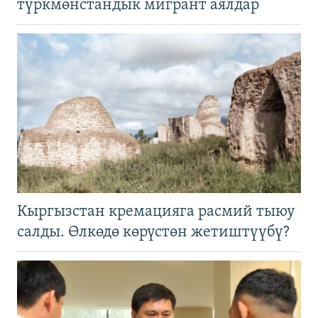
түркмөнстандык мигрант аялдар
Кыргызстан кремацияга расмий тыюу
салды. Өлкөдө көрүстөн жетиштүүбү?