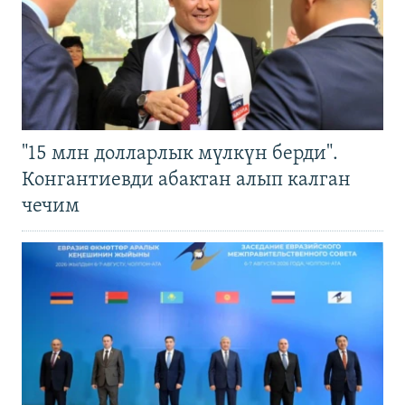
"15 млн долларлык мүлкүн берди".
Конгантиевди абактан алып калган
чечим