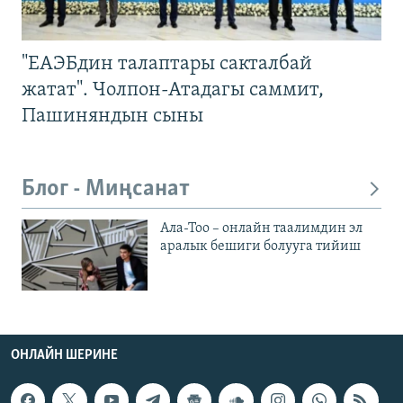
"ЕАЭБдин талаптары сакталбай
жатат". Чолпон-Атадагы саммит,
Пашиняндын сыны
Блог - Миңсанат
Ала-Тоо – онлайн таалимдин эл
аралык бешиги болууга тийиш
ОНЛАЙН ШЕРИНЕ