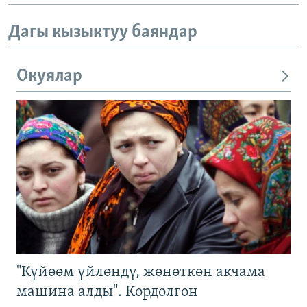
Дагы кызыктуу баяндар
Окуялар
"Күйөөм үйлөндү, жөнөткөн акчама
машина алды". Кордолгон