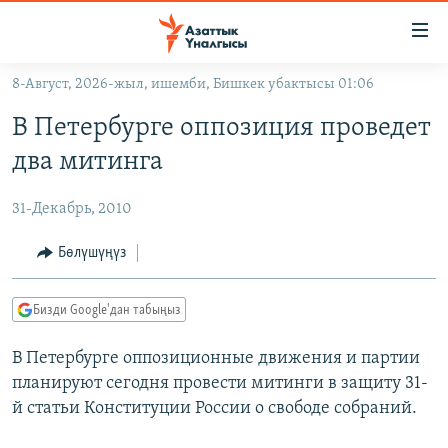
Линктер
Мазмунга
өтүңүз
8-Август, 2026-жыл, ишемби, Бишкек убактысы 01:06
Навигацияга
ЖАҢЫЛЫКТАР
өтүңүз
В Петербурге оппозиция проведет
КЫРГЫЗСТАН
Издөөгө
два митинга
салыңыз
ДҮЙНӨ
КЫРГЫЗСТАН
31-Декабрь, 2010
УКРАИНА
САЯСАТ
ДҮЙНӨ
АТАЙЫН ИЛИКТӨӨ
ЭКОНОМИКА
БОРБОР АЗИЯ
Бөлүшүңүз
ТВ ПРОГРАММАЛАР
МАДАНИЯТ
Бизди Google'дан табыңыз
ПОДКАСТ
БҮГҮН АЗАТТЫКТА
В Петербурге оппозиционные движения и партии
ӨЗГӨЧӨ ПИКИР
ЭКСПЕРТТЕР ТАЛДАЙТ
планируют сегодня провести митинги в защиту 31-
БИЗ ЖАНА ДҮЙНӨ
й статьи Конституции России о свободе собраний.
Русский
ДАНИСТЕ