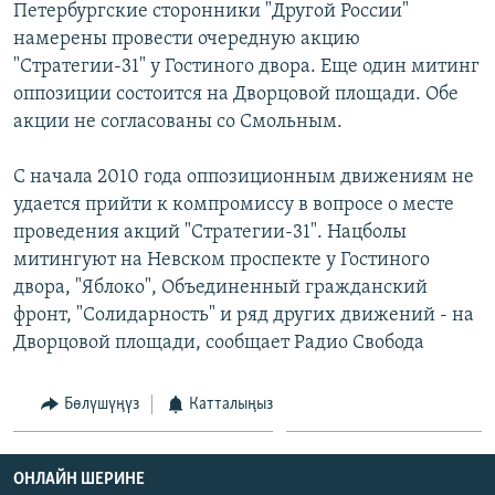
Петербургские сторонники "Другой России"
ОНЛАЙН ШЕРИНЕ
ЭЖЕ-СИҢДИЛЕР
намерены провести очередную акцию
АЗАТТЫК+
"Стратегии-31" у Гостиного двора. Еще один митинг
оппозиции состоится на Дворцовой площади. Обе
ЫҢГАЙСЫЗ СУРООЛОР
акции не согласованы со Смольным.
ЭЕ/АРнун бардык сайттары
С начала 2010 года оппозиционным движениям не
удается прийти к компромиссу в вопросе о месте
проведения акций "Стратегии-31". Нацболы
митингуют на Невском проспекте у Гостиного
двора, "Яблоко", Объединенный гражданский
фронт, "Солидарность" и ряд других движений - на
Дворцовой площади, сообщает Радио Свобода
Бөлүшүңүз
Катталыңыз
ОНЛАЙН ШЕРИНЕ