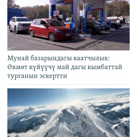
Мунай базарындагы каатчылык:
Өкмөт күйүүчү май дагы кымбаттай
турганын эскертти