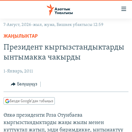
Линктер
Мазмунга
өтүңүз
7-Август, 2026-жыл, жума, Бишкек убактысы 12:59
Навигацияга
ЖАҢЫЛЫКТАР
өтүңүз
ЖАҢЫЛЫКТАР
КЫРГЫЗСТАН
Издөөгө
Президент кыргызстандыктарды
салыңыз
ДҮЙНӨ
КЫРГЫЗСТАН
ынтымакка чакырды
УКРАИНА
САЯСАТ
ДҮЙНӨ
1-Январь, 2011
АТАЙЫН ИЛИКТӨӨ
ЭКОНОМИКА
БОРБОР АЗИЯ
ТВ ПРОГРАММАЛАР
Бөлүшүңүз
МАДАНИЯТ
ПОДКАСТ
БҮГҮН АЗАТТЫКТА
Бизди Google'дан табыңыз
ӨЗГӨЧӨ ПИКИР
ЭКСПЕРТТЕР ТАЛДАЙТ
Өлкө президенти Роза Отунбаева
БИЗ ЖАНА ДҮЙНӨ
Русский
кыргызстандыктарды жаңы жылы менен
ДАНИСТЕ
куттуктап жатып, элди биримдикке, ынтымактуу