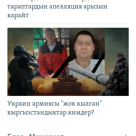
тараптардын апелляция арызын
карайт
Украин армиясы "жок кылган"
кыргызстандыктар кимдер?