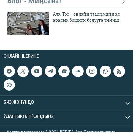
Блог - Миңсанат
Ала-Тоо – онлайн таалимдин эл
аралык бешиги болууга тийиш
ОНЛАЙН ШЕРИНЕ
БИЗ ЖӨНҮНДӨ
"АЗАТТЫКТЫН" САНДЫГЫ
Азаттык үналгысы © 2026 RFE/RL, Inc. Бардык укуктар