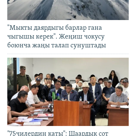
"Мыкты даярдыгы барлар гана
чыгышы керек". Жеңиш чокусу
боюнча жаңы талап сунуштады
"75чилердин каты": Шаардык сот