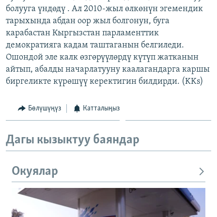
болууга үндөдү . Ал 2010-жыл өлкөнүн эгемендик
ОНЛАЙН ШЕРИНЕ
ЭЖЕ-СИҢДИЛЕР
тарыхында абдан оор жыл болгонун, буга
АЗАТТЫК+
карабастан Кыргызстан парламенттик
ЫҢГАЙСЫЗ СУРООЛОР
демократияга кадам таштаганын белгиледи.
Ошондой эле калк өзгөрүүлөрдү күтүп жатканын
айтып, абалды начарлатууну каалагандарга каршы
ЭЕ/АРнун бардык сайттары
биргеликте күрөшүү керектигин билдирди. (KKs)
Бөлүшүңүз
Катталыңыз
Дагы кызыктуу баяндар
Окуялар