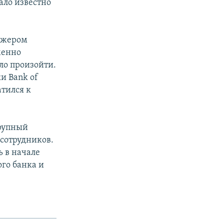
ало известно
еджером
менно
ло произойти.
и Bank of
атился к
крупный
сотрудников.
ь в начале
ого банка и