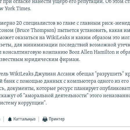
 при огласке нанести ущерб его репутации. Об этом ст
w York Times.
имерно 20 специалистов во главе с главным риск-мен
оном (Bruce Thompson) пытается установить, какая и
ожет оказаться на WikiLeaks и каким образом это мог
зеты, для минимизации последствий возможной утечк
л консалтинговую компанию Booz Allen Hamilton и обр
известным юридическим фирмам.
тель WikiLeaks Джулиан Ассанж обещал "разрушить" 
 банк с помощью данных с компьютера одного из его 
сь, документы, которые ресурс планирует опубликоват
сскажут об "аморальной деятельности" этого неназванн
систему коррупции".
з
Катталыңыз
Принтер