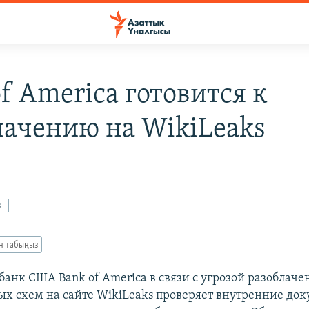
f America готовится к
лачению на WikiLeaks
з
ан табыңыз
анк США Bank of America в связи с угрозой разоблаче
х схем на сайте WikiLeaks проверяет внутренние до