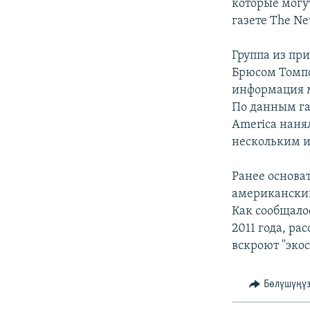
ЭЖЕ-СИҢДИЛЕР
которые могут
газете The Ne
АЗАТТЫК+
ЫҢГАЙСЫЗ СУРООЛОР
Группа из пр
Брюсом Томпс
информация м
По данным га
America наня
нескольким 
Ранее основа
американский
Как сообщало
2011 года, ра
вскроют "эко
Бөлүшүңү