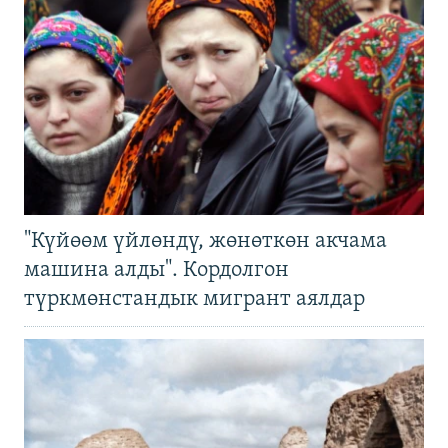
"Күйөөм үйлөндү, жөнөткөн акчама
машина алды". Кордолгон
түркмөнстандык мигрант аялдар