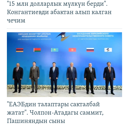
"15 млн долларлык мүлкүн берди".
Конгантиевди абактан алып калган
чечим
"ЕАЭБдин талаптары сакталбай
жатат". Чолпон-Атадагы саммит,
Пашиняндын сыны