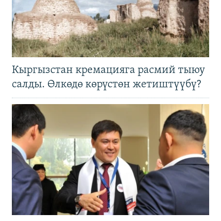
Кыргызстан кремацияга расмий тыюу
салды. Өлкөдө көрүстөн жетиштүүбү?