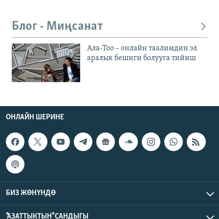
Блог - Миңсанат
Ала-Тоо – онлайн таалимдин эл
аралык бешиги болууга тийиш
ОНЛАЙН ШЕРИНЕ
БИЗ ЖӨНҮНДӨ
"АЗАТТЫКТЫН" САНДЫГЫ