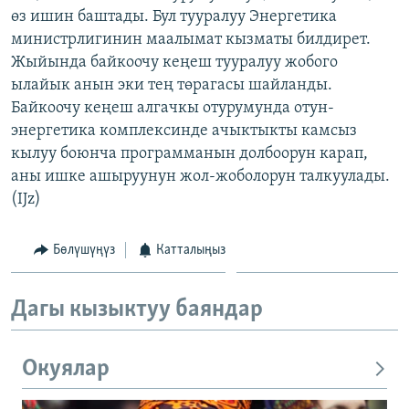
өз ишин баштады. Бул тууралуу Энергетика
ОНЛАЙН ШЕРИНЕ
ЭЖЕ-СИҢДИЛЕР
министрлигинин маалымат кызматы билдирет.
АЗАТТЫК+
Жыйында байкоочу кеңеш тууралуу жобого
ЫҢГАЙСЫЗ СУРООЛОР
ылайык анын эки тең төрагасы шайланды.
Байкоочу кеңеш алгачкы отурумунда отун-
энергетика комплексинде ачыктыкты камсыз
ЭЕ/АРнун бардык сайттары
кылуу боюнча программанын долбоорун карап,
аны ишке ашыруунун жол-жоболорун талкуулады.
(IJz)
Бөлүшүңүз
Катталыңыз
Дагы кызыктуу баяндар
Окуялар