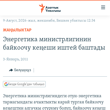
Линктер
Мазмунга
өтүңүз
9-Август, 2026-жыл, жекшемби, Бишкек убактысы 12:34
Навигацияга
ЖАҢЫЛЫКТАР
өтүңүз
ЖАҢЫЛЫКТАР
КЫРГЫЗСТАН
Издөөгө
Энергетика министрлигинин
салыңыз
ДҮЙНӨ
КЫРГЫЗСТАН
байкоочу кеңеши иштей баштады
УКРАИНА
САЯСАТ
ДҮЙНӨ
3-Январь, 2011
АТАЙЫН ИЛИКТӨӨ
ЭКОНОМИКА
БОРБОР АЗИЯ
ТВ ПРОГРАММАЛАР
Бөлүшүңүз
МАДАНИЯТ
ПОДКАСТ
БҮГҮН АЗАТТЫКТА
Бизди Google'дан табыңыз
ӨЗГӨЧӨ ПИКИР
ЭКСПЕРТТЕР ТАЛДАЙТ
Энергетика министрлигиндеги отун-энергетика
БИЗ ЖАНА ДҮЙНӨ
Русский
тармагындагы ачыктыкты карай турган байкоочу
ДАНИСТЕ
кеңештин алгачкы отуруму болуп, байкоочу кеңеш