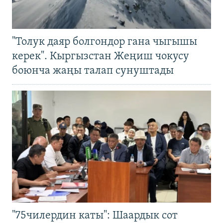
"Толук даяр болгондор гана чыгышы
керек". Кыргызстан Жеңиш чокусу
боюнча жаңы талап сунуштады
"75чилердин каты": Шаардык сот