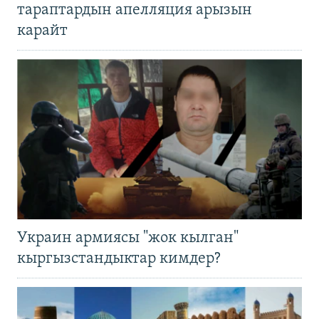
тараптардын апелляция арызын
карайт
Украин армиясы "жок кылган"
кыргызстандыктар кимдер?