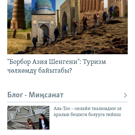
"Борбор Азия Шенгени": Туризм
чөлкөмдү байытабы?
Блог - Миңсанат
Ала-Тоо – онлайн таалимдин эл
аралык бешиги болууга тийиш