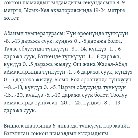
соккон шамалдын ылдамдыгы секундасына 4-9
ОНЛАЙН ШЕРИНЕ
ЭЖЕ-СИҢДИЛЕР
метрге, Ысык-Көл акваториясында 19-24 метрге
АЗАТТЫК+
жетет.
ЫҢГАЙСЫЗ СУРООЛОР
Абанын температурасы: Чүй өрөөнүндө түнкүсүн
-8…-13 даража суук, күндүз 0…-5 даража болот,
ЭЕ/АРнун бардык сайттары
Талас облусунда түнкүсүн -8…-14, күндүз -1…-6
даража суук, Баткенде түнкүсүн -1…-6 даража,
күндүз 0…5 даража жылуу, Ош жана Жалал-Абад
аймактарында түнкүсүн -1…-6 даража суук, күндүз
0…5 даража жылуу, Ысык-Көл өрөөнүндө түнкүсүн
--8…-13, күндүз 0…-5, Нарын облусунда түнкүсүн
-15…-20, күндүз -5…-10 даража суук болот. Тоолуу
аймактарда түнкүсүн -20... -25, күндүз -8... -13
даража суук.
Бишкек шаарында 5-январда түнкүсүн кар жаайт.
Батыштан соккон шамалдын ылдамдыгы