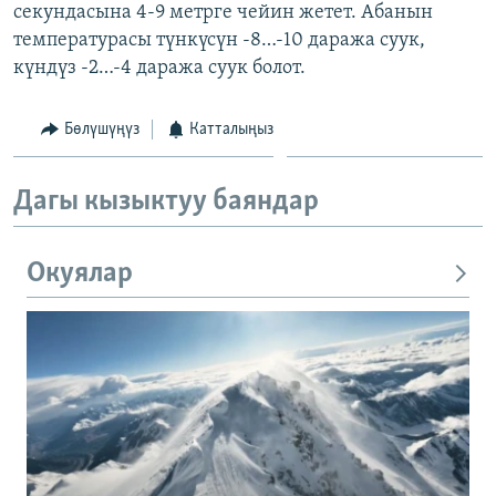
секундасына 4-9 метрге чейин жетет. Абанын
температурасы түнкүсүн -8…-10 даража суук,
күндүз -2…-4 даража суук болот.
Бөлүшүңүз
Катталыңыз
Дагы кызыктуу баяндар
Окуялар