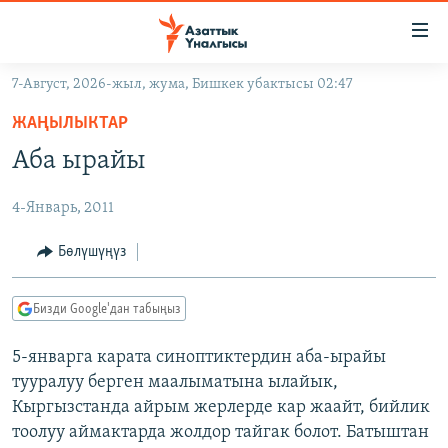
Линктер
Мазмунга
өтүңүз
7-Август, 2026-жыл, жума, Бишкек убактысы 02:47
Навигацияга
ЖАҢЫЛЫКТАР
өтүңүз
ЖАҢЫЛЫКТАР
КЫРГЫЗСТАН
Издөөгө
Аба ырайы
салыңыз
ДҮЙНӨ
КЫРГЫЗСТАН
4-Январь, 2011
УКРАИНА
САЯСАТ
ДҮЙНӨ
АТАЙЫН ИЛИКТӨӨ
ЭКОНОМИКА
БОРБОР АЗИЯ
Бөлүшүңүз
ТВ ПРОГРАММАЛАР
МАДАНИЯТ
Бизди Google'дан табыңыз
ПОДКАСТ
БҮГҮН АЗАТТЫКТА
5-январга карата синоптиктердин аба-ырайы
ӨЗГӨЧӨ ПИКИР
ЭКСПЕРТТЕР ТАЛДАЙТ
тууралуу берген маалыматына ылайык,
БИЗ ЖАНА ДҮЙНӨ
Кыргызстанда айрым жерлерде кар жаайт, бийлик
Русский
тоолуу аймактарда жолдор тайгак болот. Батыштан
ДАНИСТЕ