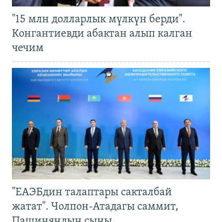
"15 млн долларлык мүлкүн берди".
Конгантиевди абактан алып калган
чечим
"ЕАЭБдин талаптары сакталбай
жатат". Чолпон-Атадагы саммит,
Пашиняндын сыны