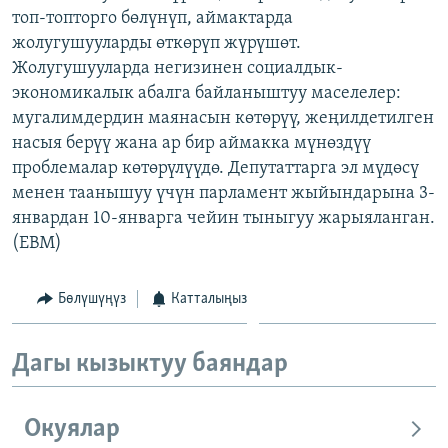
топ-топторго бөлүнүп, аймактарда
ОНЛАЙН ШЕРИНЕ
ЭЖЕ-СИҢДИЛЕР
жолугушууларды өткөрүп жүрүшөт.
АЗАТТЫК+
Жолугушууларда негизинен социалдык-
ЫҢГАЙСЫЗ СУРООЛОР
экономикалык абалга байланыштуу маселелер:
мугалимдердин маянасын көтөрүү, жеңилдетилген
насыя берүү жана ар бир аймакка мүнөздүү
ЭЕ/АРнун бардык сайттары
проблемалар көтөрүлүүдө. Депутаттарга эл мүдөсү
менен таанышуу үчүн парламент жыйындарына 3-
январдан 10-январга чейин тыныгуу жарыяланган.
(EBM)
Бөлүшүңүз
Катталыңыз
Дагы кызыктуу баяндар
Окуялар