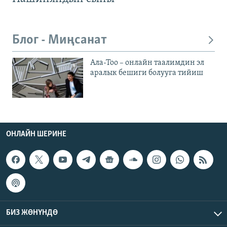
Блог - Миңсанат
Ала-Тоо – онлайн таалимдин эл
аралык бешиги болууга тийиш
ОНЛАЙН ШЕРИНЕ
БИЗ ЖӨНҮНДӨ