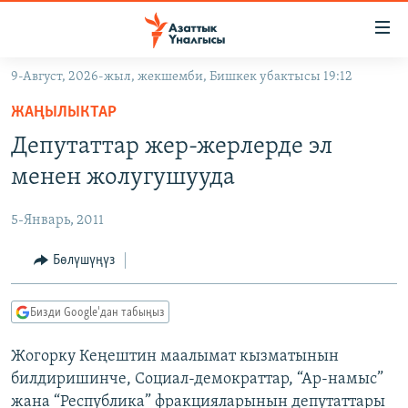
Линктер
Мазмунга
өтүңүз
9-Август, 2026-жыл, жекшемби, Бишкек убактысы 19:12
Навигацияга
ЖАҢЫЛЫКТАР
өтүңүз
ЖАҢЫЛЫКТАР
КЫРГЫЗСТАН
Издөөгө
Депутаттар жер-жерлерде эл
салыңыз
ДҮЙНӨ
КЫРГЫЗСТАН
менен жолугушууда
УКРАИНА
САЯСАТ
ДҮЙНӨ
5-Январь, 2011
АТАЙЫН ИЛИКТӨӨ
ЭКОНОМИКА
БОРБОР АЗИЯ
ТВ ПРОГРАММАЛАР
Бөлүшүңүз
МАДАНИЯТ
ПОДКАСТ
БҮГҮН АЗАТТЫКТА
Бизди Google'дан табыңыз
ӨЗГӨЧӨ ПИКИР
ЭКСПЕРТТЕР ТАЛДАЙТ
Жогорку Кеңештин маалымат кызматынын
БИЗ ЖАНА ДҮЙНӨ
Русский
билдиришинче, Социал-демократтар, “Ар-намыс”
ДАНИСТЕ
жана “Республика” фракцияларынын депутаттары