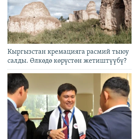
Кыргызстан кремацияга расмий тыюу
салды. Өлкөдө көрүстөн жетиштүүбү?