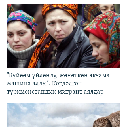
"Күйөөм үйлөндү, жөнөткөн акчама
машина алды". Кордолгон
түркмөнстандык мигрант аялдар