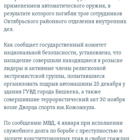
ОНЛАЙН ШЕРИНЕ
применением автоматического оружия, в
ЭЖЕ-СИҢДИЛЕР
результате которого погибли трое сотрудников
АЗАТТЫК+
Октябрьского районного отделения внутренних
ЫҢГАЙСЫЗ СУРООЛОР
дел.
Как сообщает государственный комитет
ЭЕ/АРнун бардык сайттары
национальной безопасности, установлено, что
нападение совершили находящиеся в розыске
лидеры и активные члены религиозной
экстремистской группы, попытавшиеся
организовать подрыв автомашины 25 декабря у
здания ГУВД города Бишкека, а также
совершившие террористический акт 30 ноября
возле Дворца спорта им.Кожомкула.
По сообщению МВД, 4 января при исполнении
служебного долга по борьбе с преступностью и
защите конституционных прав и свобод граждан