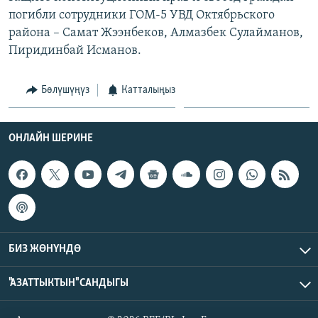
погибли сотрудники ГОМ-5 УВД Октябрьского
района – Самат Жээнбеков, Алмазбек Сулайманов,
Пиридинбай Исманов.
Бөлүшүңүз
Катталыңыз
ОНЛАЙН ШЕРИНЕ
БИЗ ЖӨНҮНДӨ
"АЗАТТЫКТЫН" САНДЫГЫ