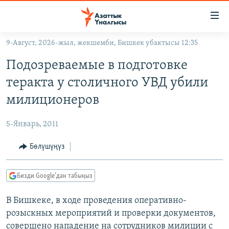
Линктер
Мазмунга
өтүңүз
9-Август, 2026-жыл, жекшемби, Бишкек убактысы 12:35
Навигацияга
ЖАҢЫЛЫКТАР
өтүңүз
Подозреваемые в подготовке
КЫРГЫЗСТАН
Издөөгө
теракта у столичного УВД убили
салыңыз
ДҮЙНӨ
КЫРГЫЗСТАН
милиционеров
УКРАИНА
САЯСАТ
ДҮЙНӨ
5-Январь, 2011
АТАЙЫН ИЛИКТӨӨ
ЭКОНОМИКА
БОРБОР АЗИЯ
ТВ ПРОГРАММАЛАР
Бөлүшүңүз
МАДАНИЯТ
ПОДКАСТ
БҮГҮН АЗАТТЫКТА
Бизди Google'дан табыңыз
ӨЗГӨЧӨ ПИКИР
ЭКСПЕРТТЕР ТАЛДАЙТ
В Бишкеке, в ходе проведения оперативно-
БИЗ ЖАНА ДҮЙНӨ
Русский
розыскных мероприятий и проверки документов,
ДАНИСТЕ
совершено нападение на сотрудников милиции с