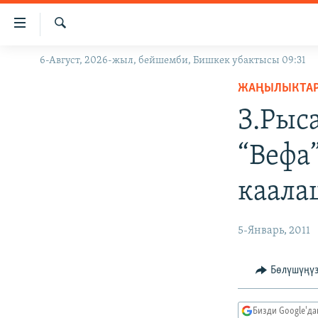
Линктер
Мазмунга
өтүңүз
Издөө
6-Август, 2026-жыл, бейшемби, Бишкек убактысы 09:31
ЖАҢЫЛЫКТАР
Навигацияга
өтүңүз
ЖАҢЫЛЫКТА
КЫРГЫЗСТАН
Издөөгө
З.Рыс
ДҮЙНӨ
КЫРГЫЗСТАН
салыңыз
УКРАИНА
САЯСАТ
ДҮЙНӨ
“Вефа
АТАЙЫН ИЛИКТӨӨ
ЭКОНОМИКА
БОРБОР АЗИЯ
каала
ТВ ПРОГРАММАЛАР
МАДАНИЯТ
ПОДКАСТ
БҮГҮН АЗАТТЫКТА
5-Январь, 2011
ӨЗГӨЧӨ ПИКИР
ЭКСПЕРТТЕР ТАЛДАЙТ
БИЗ ЖАНА ДҮЙНӨ
Бөлүшүңү
ДАНИСТЕ
Бизди Google'д