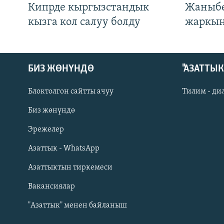
Кипрде кыргызстандык
Жаныбе
кызга кол салуу болду
жаркын
БИЗ ЖӨНҮНДӨ
"АЗАТТЫ
Блоктолгон сайтты ачуу
Тилим - ди
Биз жөнүндө
Русский
Эрежелер
Азаттык - WhatsApp
ОНЛАЙН ШЕРИНЕ
Азаттыктын тиркемеси
Вакансиялар
"Азаттык" менен байланыш
ЭЕ/АРнун бардык сайттары