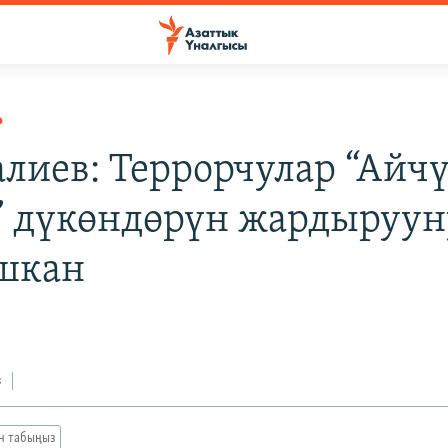
Р
алиев: Террорчулар “Айчү
” дүкөндөрүн жардыруун
шкан
з
ан табыңыз