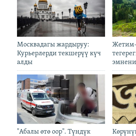
Москвадагы жардыруу:
Жетим-
Курьерлерди текшерүү күч
тегере
алды
эмнени
"Абалы өтө оор". Түндүк
Көрүнү