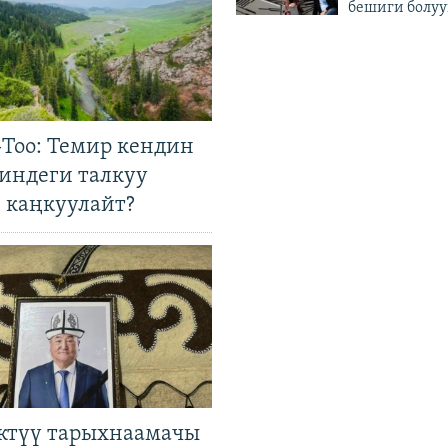
бешиги болуу
Тоо: Темир кендин
гиндеги талкуу
 каңкуулайт?
ктүү тарыхнаамачы