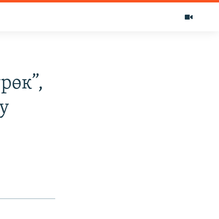
рөк”,
у