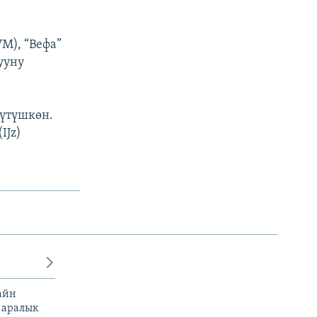
М), “Вефа”
ууну
үтүшкөн.
IJz)
айн
 аралык