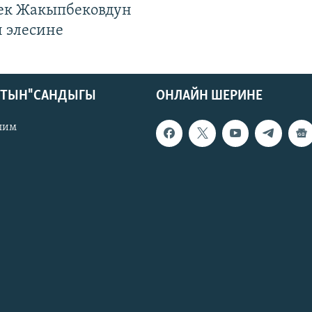
к Жакыпбековдун
 элесине
КТЫН" САНДЫГЫ
ОНЛАЙН ШЕРИНЕ
лим