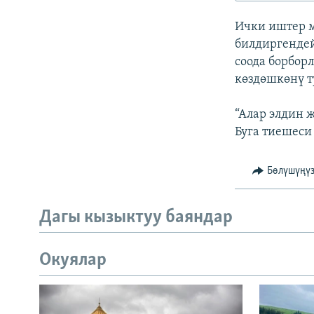
ЭЖЕ-СИҢДИЛЕР
Ички иштер 
АЗАТТЫК+
билдиргендей
ЫҢГАЙСЫЗ СУРООЛОР
соода борбо
көздөшкөнү т
“Алар элдин
Буга тиешеси 
Бөлүшүңү
Дагы кызыктуу баяндар
Окуялар