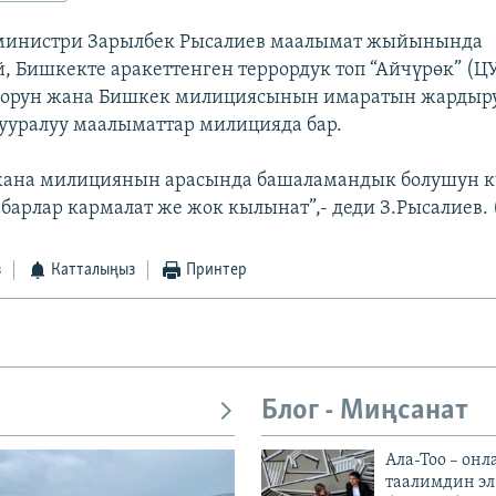
министри Зарылбек Рысалиев маалымат жыйынында
, Бишкекте аракеттенген террордук топ “Айчүрөк” (ЦУ
рлорун жана Бишкек милициясынын имаратын жардыр
ууралуу маалыматтар милицияда бар.
 жана милициянын арасында башаламандык болушун к
барлар кармалат же жок кылынат”,- деди З.Рысалиев. (
з
Катталыңыз
Принтер
Блог - Миңсанат
Ала-Тоо – онл
таалимдин эл