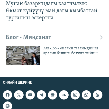
Мунай базарындагы каатчылык:
Өкмөт күйүүчү май дагы кымбаттай
турганын эскертти
Блог - Миңсанат
Ала-Тоо – онлайн таалимдин эл
аралык бешиги болууга тийиш
ОНЛАЙН ШЕРИНЕ