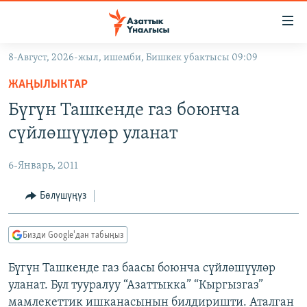
Линктер
Мазмунга
өтүңүз
8-Август, 2026-жыл, ишемби, Бишкек убактысы 09:09
Навигацияга
ЖАҢЫЛЫКТАР
өтүңүз
ЖАҢЫЛЫКТАР
КЫРГЫЗСТАН
Издөөгө
Бүгүн Ташкенде газ боюнча
салыңыз
ДҮЙНӨ
КЫРГЫЗСТАН
сүйлөшүүлөр уланат
УКРАИНА
САЯСАТ
ДҮЙНӨ
6-Январь, 2011
АТАЙЫН ИЛИКТӨӨ
ЭКОНОМИКА
БОРБОР АЗИЯ
ТВ ПРОГРАММАЛАР
Бөлүшүңүз
МАДАНИЯТ
ПОДКАСТ
БҮГҮН АЗАТТЫКТА
Бизди Google'дан табыңыз
ӨЗГӨЧӨ ПИКИР
ЭКСПЕРТТЕР ТАЛДАЙТ
Бүгүн Ташкенде газ баасы боюнча сүйлөшүүлөр
БИЗ ЖАНА ДҮЙНӨ
Русский
уланат. Бул тууралуу “Азаттыкка” “Кыргызгаз”
ДАНИСТЕ
мамлекеттик ишканасынын билдиришти. Аталган