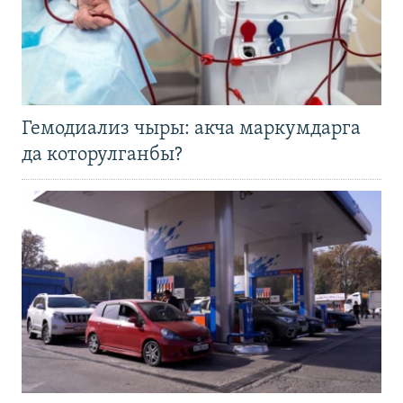
Гемодиализ чыры: акча маркумдарга
да которулганбы?