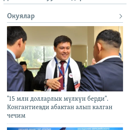
Окуялар
"15 млн долларлык мүлкүн берди".
Конгантиевди абактан алып калган
чечим