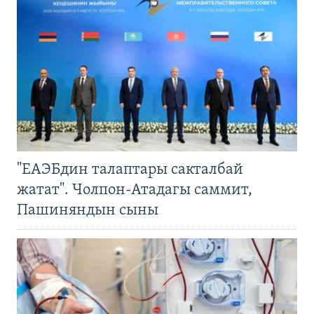
"ЕАЭБдин талаптары сакталбай
жатат". Чолпон-Атадагы саммит,
Пашиняндын сыны