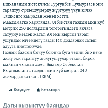
ишкананын жетекчиси Тургунбек Кулмурзаев эки
ОНЛАЙН ШЕРИНЕ
ЭЖЕ-СИҢДИЛЕР
тараптуу сүйлөшүүлөрдү жүргүзүү үчүн кечээ
АЗАТТЫК+
Ташкенге кайрадан жөнөп кетти.
ЫҢГАЙСЫЗ СУРООЛОР
Маалыматка караганда, Өзбекстан газдын миң куб
метрин 250 доллардын тегерегиндеги акчага
сатууну көздөп жатат. Ал эми кыргыз тарап
ЭЕ/АРнун бардык сайттары
ушундай өлчөмдөгү газды 140 доллардан сатып
алууга ниеттенүүдө.
Газдын баасын бычуу боюнча буга чейин бир нече
жолу эки тараптуу жолугушуулар өткөн, бирок
майнап чыккан эмес. Былтыр Өзбекстан
Кыргызстанга газдын миң куб метрин 240
доллардан саткан. (EBM)
Бөлүшүңүз
Катталыңыз
Дагы кызыктуу баяндар