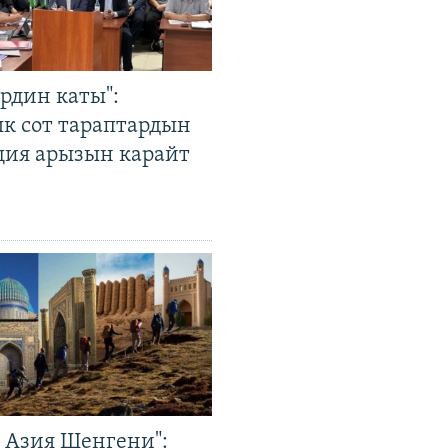
рдин каты":
к сот тараптардын
ция арызын карайт
р Азия Шенгени":