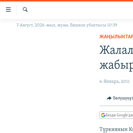
Линктер
Мазмунга
өтүңүз
Издөө
7-Август, 2026-жыл, жума, Бишкек убактысы 10:39
ЖАҢЫЛЫКТАР
Навигацияга
өтүңүз
ЖАҢЫЛЫКТА
КЫРГЫЗСТАН
Издөөгө
Жалал
ДҮЙНӨ
КЫРГЫЗСТАН
салыңыз
УКРАИНА
САЯСАТ
ДҮЙНӨ
жабыр
АТАЙЫН ИЛИКТӨӨ
ЭКОНОМИКА
БОРБОР АЗИЯ
ТВ ПРОГРАММАЛАР
МАДАНИЯТ
6-Январь, 2011
ПОДКАСТ
БҮГҮН АЗАТТЫКТА
Бөлүшүңү
ӨЗГӨЧӨ ПИКИР
ЭКСПЕРТТЕР ТАЛДАЙТ
БИЗ ЖАНА ДҮЙНӨ
Бизди Google'д
ДАНИСТЕ
Түркиянын К