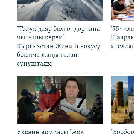
"Толук даяр болгондор гана
"75чиле
чыгышы керек".
Шаарды
Кыргызстан Жеңиш чокусу
апелля
боюнча жаңы талап
сунуштады
Украин армиясы "жок
"Борбо