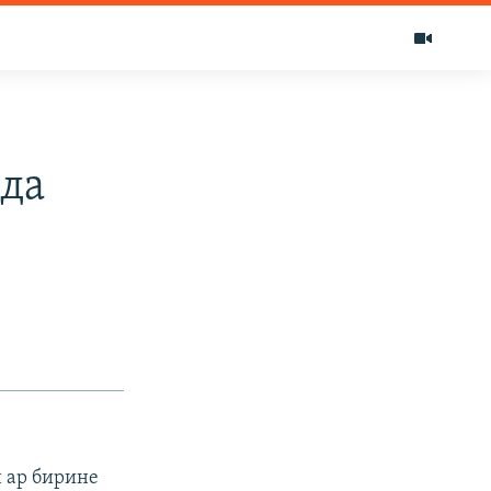
да
 ар бирине