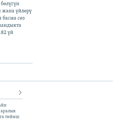
 бөлүгүн
 жана үйлөрү
 басма сөз
мандыкта
182 үй
айн
 аралык
га тийиш