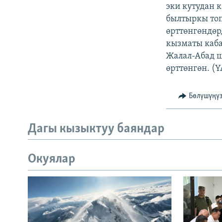
ЭЖЕ-СИҢДИЛЕР
эки кутудан 
былтыркы топ
АЗАТТЫК+
өрттөнгөндөр
ЫҢГАЙСЫЗ СУРООЛОР
кызматы каб
Жалал-Абад ш
өрттөнгөн. (Y
Бөлүшүңү
Дагы кызыктуу баяндар
Окуялар