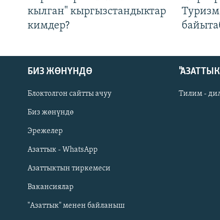
кылган" кыргызстандыктар
Туризм
кимдер?
байыта
БИЗ ЖӨНҮНДӨ
"АЗАТТЫ
Блоктолгон сайтты ачуу
Тилим - ди
Биз жөнүндө
Русский
Эрежелер
Азаттык - WhatsApp
ОНЛАЙН ШЕРИНЕ
Азаттыктын тиркемеси
Вакансиялар
"Азаттык" менен байланыш