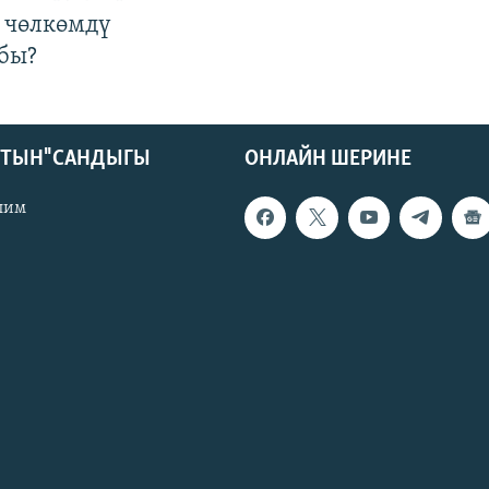
 чөлкөмдү
бы?
КТЫН" САНДЫГЫ
ОНЛАЙН ШЕРИНЕ
лим