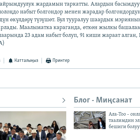
кайрымдуулук жардамын таркатты. Алардын басымдуу
олоңдо набыт болгондор менен жарадар болгондордун
дүн өкүлдөрү түзүшөт. Бул тууралуу шаардык мэриянын
арлады. Маалыматка караганда, өткөн жылкы башала
аарында 23 адам набыт болуп, 91 киши жараат алган, 
A)
з
Катталыңыз
Принтер
Блог - Миңсанат
Ала-Тоо – онл
таалимдин эл
бешиги болуу