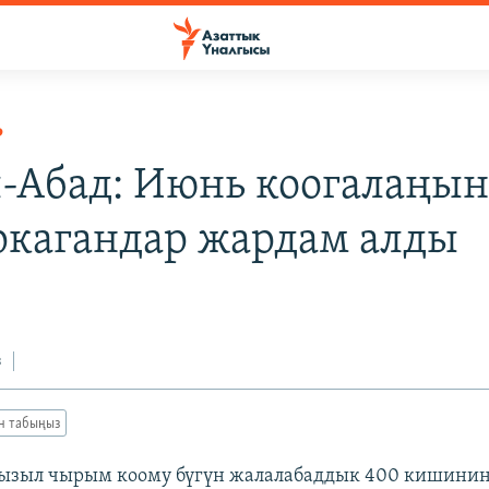
Р
-Абад: Июнь коогалаңын
кагандар жардам алды
з
ан табыңыз
ызыл чырым коому бүгүн жалалабаддык 400 кишинин