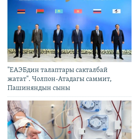
"ЕАЭБдин талаптары сакталбай
жатат". Чолпон-Атадагы саммит,
Пашиняндын сыны