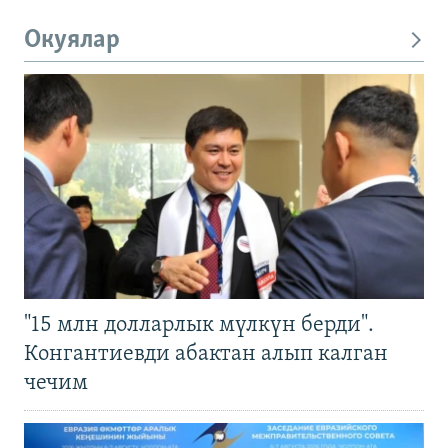
Окуялар
"15 млн долларлык мүлкүн берди".
Конгантиевди абактан алып калган
чечим