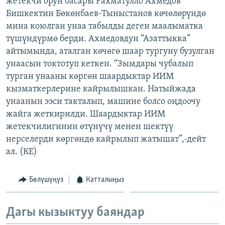
жетекчи орун басары Рахматулло Ахмедов
ОНЛАЙН ШЕРИНЕ
ЭЖЕ-СИҢДИЛЕР
Бишкектин Бөкөнбаев-Тыныстанов көчөлөрүндө
мина коюлган унаа табылды деген маалыматка
АЗАТТЫК+
түшүндүрмө берди. Ахмедовдун “Азаттыкка”
ЫҢГАЙСЫЗ СУРООЛОР
айтымында, аталган көчөгө шаар тургуну бузулган
унаасын токтотуп кеткен. “Зымдары чубалып
турган унааны көргөн шаардыктар ИИМ
ЭЕ/АРнун бардык сайттары
кызматкерлерине кайрылышкан. Натыйжада
унаанын ээси такталып, машине болсо оңдоочу
жайга жеткирилди. Шаардыктар ИИМ
жетекчилигинин өтүнүчү менен шектүү
нерселерди көргөндө кайрылып жатышат”,-дейт
ал. (КЕ)
Бөлүшүңүз
Катталыңыз
Дагы кызыктуу баяндар