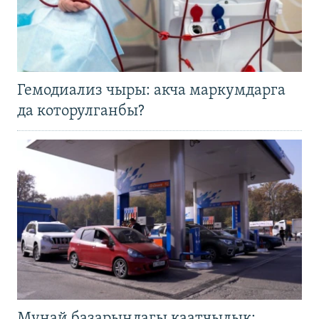
Гемодиализ чыры: акча маркумдарга
да которулганбы?
Мунай базарындагы каатчылык: