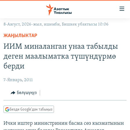
Линктер
Мазмунга
өтүңүз
8-Август, 2026-жыл, ишемби, Бишкек убактысы 10:06
Навигацияга
ЖАҢЫЛЫКТАР
өтүңүз
ЖАҢЫЛЫКТАР
КЫРГЫЗСТАН
Издөөгө
ИИМ миналанган унаа табылды
салыңыз
ДҮЙНӨ
КЫРГЫЗСТАН
деген маалыматка түшүндүрмө
УКРАИНА
САЯСАТ
ДҮЙНӨ
берди
АТАЙЫН ИЛИКТӨӨ
ЭКОНОМИКА
БОРБОР АЗИЯ
7-Январь, 2011
ТВ ПРОГРАММАЛАР
МАДАНИЯТ
Бөлүшүңүз
ПОДКАСТ
БҮГҮН АЗАТТЫКТА
ӨЗГӨЧӨ ПИКИР
ЭКСПЕРТТЕР ТАЛДАЙТ
Бизди Google'дан табыңыз
БИЗ ЖАНА ДҮЙНӨ
Русский
Ички иштер министринин басма сөз кызматынын
ДАНИСТЕ