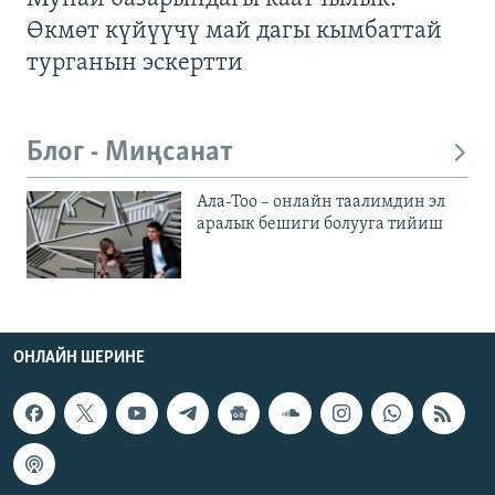
Өкмөт күйүүчү май дагы кымбаттай
турганын эскертти
Блог - Миңсанат
Ала-Тоо – онлайн таалимдин эл
аралык бешиги болууга тийиш
ОНЛАЙН ШЕРИНЕ