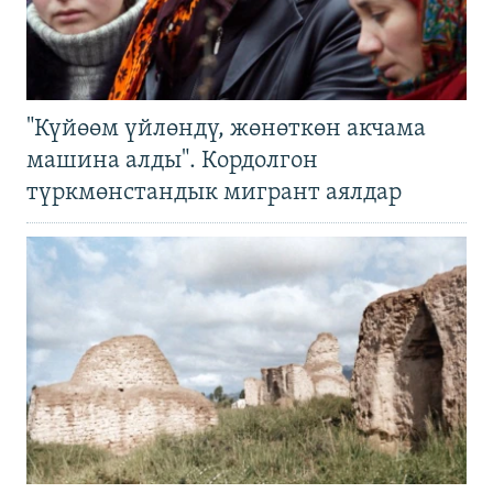
"Күйөөм үйлөндү, жөнөткөн акчама
машина алды". Кордолгон
түркмөнстандык мигрант аялдар