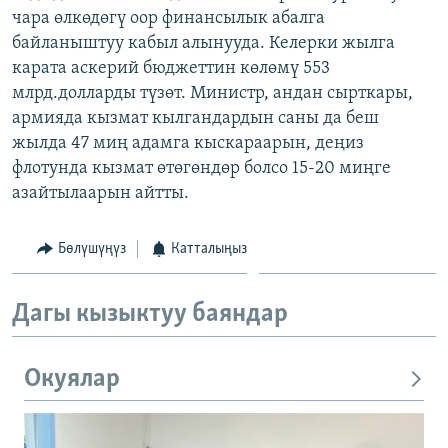
чара өлкөдөгү оор финансылык абалга
ОНЛАЙН ШЕРИНЕ
ЭЖЕ-СИҢДИЛЕР
байланыштуу кабыл алынууда. Келерки жылга
АЗАТТЫК+
карата аскерий бюджеттин көлөмү 553
ЫҢГАЙСЫЗ СУРООЛОР
млрд.долларды түзөт. Министр, андан сырткары,
армияда кызмат кылгандардын саны да беш
жылда 47 миң адамга кыскараарын, деңиз
ЭЕ/АРнун бардык сайттары
флотунда кызмат өтөгөндөр болсо 15-20 миңге
азайтылаарын айтты.
Бөлүшүңүз
Катталыңыз
Дагы кызыктуу баяндар
Окуялар