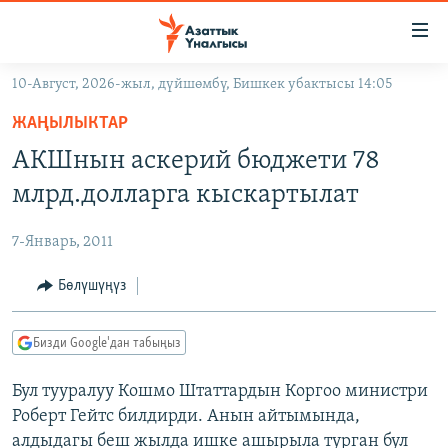
Линктер
Мазмунга
өтүңүз
10-Август, 2026-жыл, дүйшөмбү, Бишкек убактысы 14:05
Навигацияга
ЖАҢЫЛЫКТАР
өтүңүз
ЖАҢЫЛЫКТАР
КЫРГЫЗСТАН
Издөөгө
АКШнын аскерий бюджети 78
салыңыз
ДҮЙНӨ
КЫРГЫЗСТАН
млрд.долларга кыскартылат
УКРАИНА
САЯСАТ
ДҮЙНӨ
7-Январь, 2011
АТАЙЫН ИЛИКТӨӨ
ЭКОНОМИКА
БОРБОР АЗИЯ
ТВ ПРОГРАММАЛАР
Бөлүшүңүз
МАДАНИЯТ
ПОДКАСТ
БҮГҮН АЗАТТЫКТА
Бизди Google'дан табыңыз
ӨЗГӨЧӨ ПИКИР
ЭКСПЕРТТЕР ТАЛДАЙТ
Бул тууралуу Кошмо Штаттардын Коргоо министри
БИЗ ЖАНА ДҮЙНӨ
Русский
Роберт Гейтс билдирди. Анын айтымында,
ДАНИСТЕ
алдыдагы беш жылда ишке ашырыла турган бул