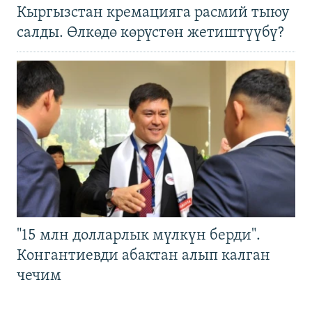
Кыргызстан кремацияга расмий тыюу
салды. Өлкөдө көрүстөн жетиштүүбү?
"15 млн долларлык мүлкүн берди".
Конгантиевди абактан алып калган
чечим