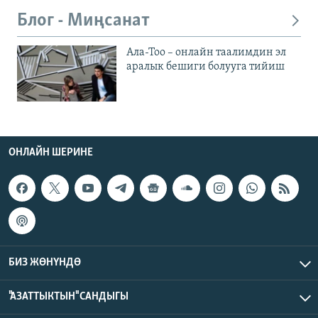
Блог - Миңсанат
Ала-Тоо – онлайн таалимдин эл
аралык бешиги болууга тийиш
ОНЛАЙН ШЕРИНЕ
БИЗ ЖӨНҮНДӨ
"АЗАТТЫКТЫН" САНДЫГЫ