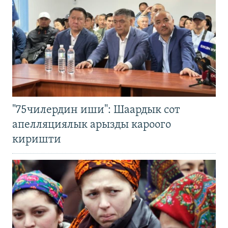
"75чилердин иши": Шаардык сот
апелляциялык арызды кароого
киришти