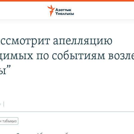
ассмотрит апелляцию
димых по событиям возл
ы”
з
ан табыңыз