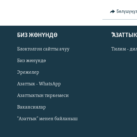
Бөлүшүңү
БИЗ ЖӨНҮНДӨ
"АЗАТТЫ
Блоктолгон сайтты ачуу
Тилим - ди
Биз жөнүндө
Русский
Эрежелер
Азаттык - WhatsApp
ОНЛАЙН ШЕРИНЕ
Азаттыктын тиркемеси
Вакансиялар
"Азаттык" менен байланыш
ЭЕ/АРнун бардык сайттары