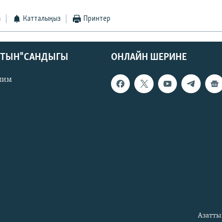
з
Катталыңыз
Принтер
КТЫН" САНДЫГЫ
ОНЛАЙН ШЕРИНЕ
лим
Азатты