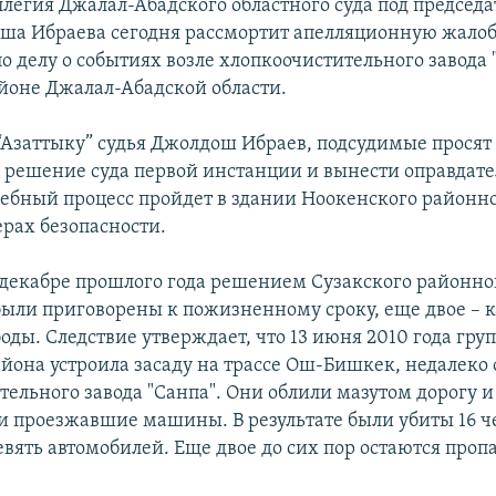
ллегия Джалал-Абадского областного суда под председ
ша Ибраева сегодня рассмортит апелляционную жалоб
 делу о событиях возле хлопкоочистительного завода 
йоне Джалал-Абадской области.
“Азаттыку” судья Джолдош Ибраев, подсудимые просят 
 решение суда первой инстанции и вынести оправдат
дебный процесс пройдет в здании Ноокенского районно
рах безопасности.
декабре прошлого года решением Сузакского районног
ыли приговорены к пожизненному сроку, еще двое – к
оды. Следствие утверждает, что 13 июня 2010 года гру
айона устроила засаду на трассе Ош-Бишкек, недалеко 
тельного завода "Санпа". Они облили мазутом дорогу и
и проезжавшие машины. В результате были убиты 16 ч
вять автомобилей. Еще двое до сих пор остаются про