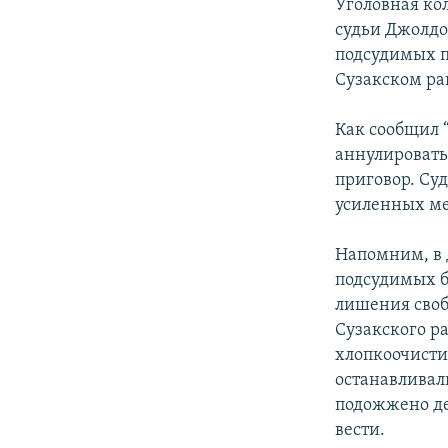
ЭЖЕ-СИҢДИЛЕР
Уголовная ко
судьи Джолдо
АЗАТТЫК+
подсудимых по
ЫҢГАЙСЫЗ СУРООЛОР
Сузакском ра
Как сообщил 
аннулировать
приговор. Су
усиленных ме
Напомним, в 
подсудимых б
лишения своб
Сузакского р
хлопкоочисти
останавливал
подожжено де
вести.