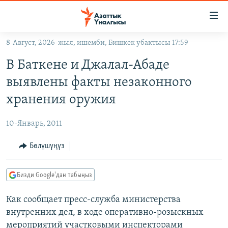
Линктер
Мазмунга
өтүңүз
8-Август, 2026-жыл, ишемби, Бишкек убактысы 17:59
Навигацияга
ЖАҢЫЛЫКТАР
өтүңүз
В Баткене и Джалал-Абаде
КЫРГЫЗСТАН
Издөөгө
выявлены факты незаконного
салыңыз
ДҮЙНӨ
КЫРГЫЗСТАН
хранения оружия
УКРАИНА
САЯСАТ
ДҮЙНӨ
10-Январь, 2011
АТАЙЫН ИЛИКТӨӨ
ЭКОНОМИКА
БОРБОР АЗИЯ
ТВ ПРОГРАММАЛАР
Бөлүшүңүз
МАДАНИЯТ
ПОДКАСТ
БҮГҮН АЗАТТЫКТА
Бизди Google'дан табыңыз
ӨЗГӨЧӨ ПИКИР
ЭКСПЕРТТЕР ТАЛДАЙТ
Как сообщает пресс-служба министерства
БИЗ ЖАНА ДҮЙНӨ
Русский
внутренних дел, в ходе оперативно-розыскных
ДАНИСТЕ
мероприятий участковыми инспекторами