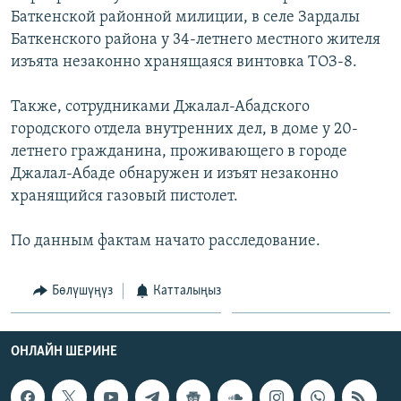
ОНЛАЙН ШЕРИНЕ
Баткенской районной милиции, в селе Зардалы
ЭЖЕ-СИҢДИЛЕР
Баткенского района у 34-летнего местного жителя
АЗАТТЫК+
изъята незаконно хранящаяся винтовка ТОЗ-8.
ЫҢГАЙСЫЗ СУРООЛОР
Также, сотрудниками Джалал-Абадского
городского отдела внутренних дел, в доме у 20-
ЭЕ/АРнун бардык сайттары
летнего гражданина, проживающего в городе
Джалал-Абаде обнаружен и изъят незаконно
хранящийся газовый пистолет.
По данным фактам начато расследование.
Бөлүшүңүз
Катталыңыз
ОНЛАЙН ШЕРИНЕ