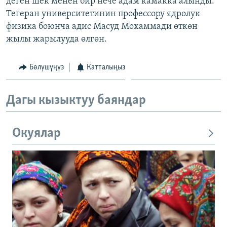
деген шек менен бир нече адам камакка алынды.
ОНЛАЙН ШЕРИНЕ
ЭЖЕ-СИҢДИЛЕР
Тегеран университетинин профессору ядролук
физика боюнча адис Масуд Мохаммади өткөн
АЗАТТЫК+
жылы жарылууда өлгөн.
ЫҢГАЙСЫЗ СУРООЛОР
Бөлүшүңүз
Катталыңыз
ЭЕ/АРнун бардык сайттары
Дагы кызыктуу баяндар
Окуялар