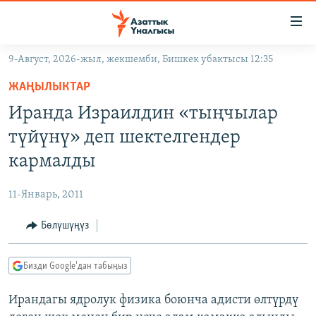
Линктер
Мазмунга
өтүңүз
9-Август, 2026-жыл, жекшемби, Бишкек убактысы 12:35
Навигацияга
ЖАҢЫЛЫКТАР
өтүңүз
ЖАҢЫЛЫКТАР
КЫРГЫЗСТАН
Издөөгө
Иранда Израилдин «тыңчылар
салыңыз
ДҮЙНӨ
КЫРГЫЗСТАН
түйүнү» деп шектелгендер
УКРАИНА
САЯСАТ
ДҮЙНӨ
кармалды
АТАЙЫН ИЛИКТӨӨ
ЭКОНОМИКА
БОРБОР АЗИЯ
11-Январь, 2011
ТВ ПРОГРАММАЛАР
МАДАНИЯТ
Бөлүшүңүз
ПОДКАСТ
БҮГҮН АЗАТТЫКТА
ӨЗГӨЧӨ ПИКИР
ЭКСПЕРТТЕР ТАЛДАЙТ
Бизди Google'дан табыңыз
БИЗ ЖАНА ДҮЙНӨ
Русский
Ирандагы ядролук физика боюнча адисти өлтүрдү
ДАНИСТЕ