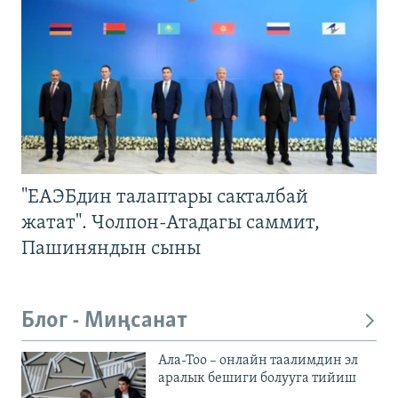
"ЕАЭБдин талаптары сакталбай
жатат". Чолпон-Атадагы саммит,
Пашиняндын сыны
Блог - Миңсанат
Ала-Тоо – онлайн таалимдин эл
аралык бешиги болууга тийиш