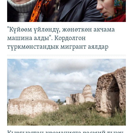
"Күйөөм үйлөндү, жөнөткөн акчама
машина алды". Кордолгон
түркмөнстандык мигрант аялдар