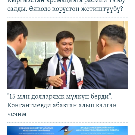
Кыргызстан кремацияга расмий тыюу
салды. Өлкөдө көрүстөн жетиштүүбү?
"15 млн долларлык мүлкүн берди".
Конгантиевди абактан алып калган
чечим