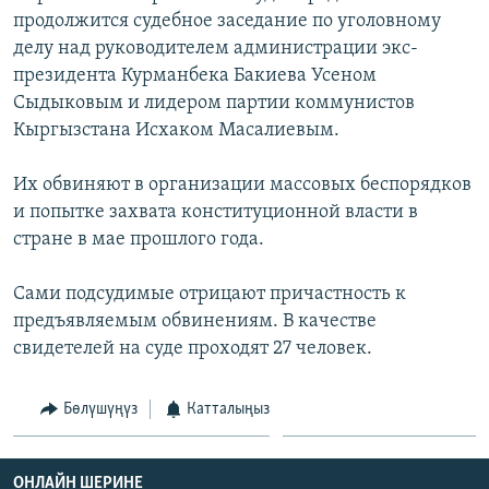
ОНЛАЙН ШЕРИНЕ
продолжится судебное заседание по уголовному
ЭЖЕ-СИҢДИЛЕР
делу над руководителем администрации экс-
АЗАТТЫК+
президента Курманбека Бакиева Усеном
ЫҢГАЙСЫЗ СУРООЛОР
Сыдыковым и лидером партии коммунистов
Кыргызстана Исхаком Масалиевым.
ЭЕ/АРнун бардык сайттары
Их обвиняют в организации массовых беспорядков
и попытке захвата конституционной власти в
стране в мае прошлого года.
Сами подсудимые отрицают причастность к
предъявляемым обвинениям. В качестве
свидетелей на суде проходят 27 человек.
Бөлүшүңүз
Катталыңыз
ОНЛАЙН ШЕРИНЕ