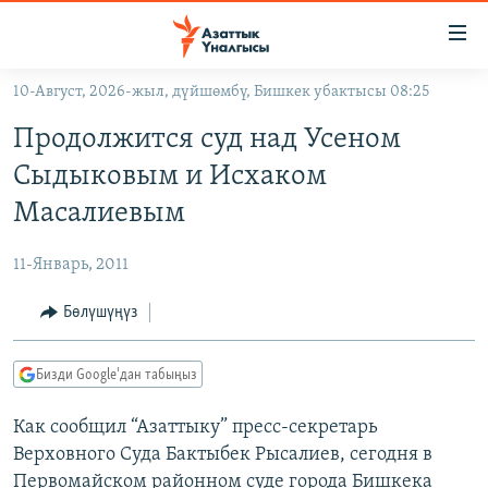
Линктер
Мазмунга
өтүңүз
10-Август, 2026-жыл, дүйшөмбү, Бишкек убактысы 08:25
Навигацияга
ЖАҢЫЛЫКТАР
өтүңүз
Продолжится суд над Усеном
КЫРГЫЗСТАН
Издөөгө
Сыдыковым и Исхаком
салыңыз
ДҮЙНӨ
КЫРГЫЗСТАН
Масалиевым
УКРАИНА
САЯСАТ
ДҮЙНӨ
11-Январь, 2011
АТАЙЫН ИЛИКТӨӨ
ЭКОНОМИКА
БОРБОР АЗИЯ
ТВ ПРОГРАММАЛАР
Бөлүшүңүз
МАДАНИЯТ
ПОДКАСТ
БҮГҮН АЗАТТЫКТА
Бизди Google'дан табыңыз
ӨЗГӨЧӨ ПИКИР
ЭКСПЕРТТЕР ТАЛДАЙТ
Как сообщил “Азаттыку” пресс-секретарь
БИЗ ЖАНА ДҮЙНӨ
Русский
Верховного Суда Бактыбек Рысалиев, сегодня в
ДАНИСТЕ
Первомайском районном суде города Бишкека