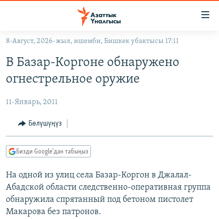
Линктер
Мазмунга
өтүңүз
8-Август, 2026-жыл, ишемби, Бишкек убактысы 17:11
Навигацияга
ЖАҢЫЛЫКТАР
өтүңүз
В Базар-Коргоне обнаружено
КЫРГЫЗСТАН
Издөөгө
огнестрельное оружие
салыңыз
ДҮЙНӨ
КЫРГЫЗСТАН
11-Январь, 2011
УКРАИНА
САЯСАТ
ДҮЙНӨ
АТАЙЫН ИЛИКТӨӨ
ЭКОНОМИКА
БОРБОР АЗИЯ
Бөлүшүңүз
ТВ ПРОГРАММАЛАР
МАДАНИЯТ
Бизди Google'дан табыңыз
ПОДКАСТ
БҮГҮН АЗАТТЫКТА
На одной из улиц села Базар-Коргон в Джалал-
ӨЗГӨЧӨ ПИКИР
ЭКСПЕРТТЕР ТАЛДАЙТ
Абадской области следственно-оперативная группа
БИЗ ЖАНА ДҮЙНӨ
обнаружила спрятанный под бетоном пистолет
Русский
ДАНИСТЕ
Макарова без патронов.