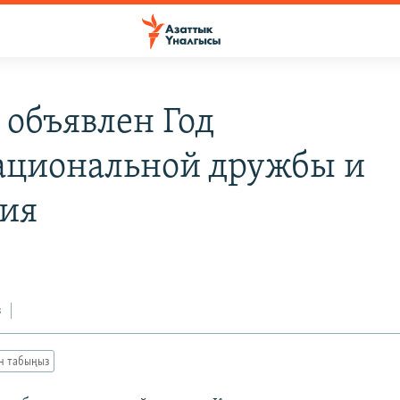
 объявлен Год
циональной дружбы и
сия
з
ан табыңыз