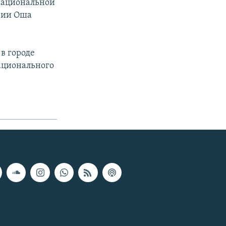
национальной
эрии Оша
в городе
ационального