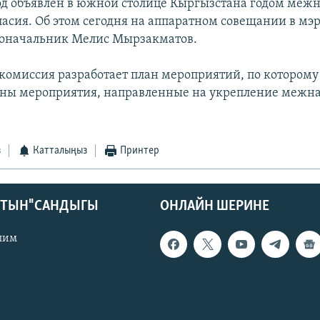
д объявлен в южной столице Кыргызстана годом меж
ласия. Об этом сегодня на аппаратном совещании в м
доначальник Мелис Мырзакматов.
комиссия разработает план мероприятий, по которому 
ены мероприятия, направленные на укрепление межн
з
Катталыңыз
Принтер
КТЫН" САНДЫГЫ
ОНЛАЙН ШЕРИНЕ
лим