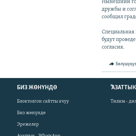
ЭЖЕ-СИҢДИЛЕР
Нынешний го
дружбы и сог
АЗАТТЫК+
сообщил гра
ЫҢГАЙСЫЗ СУРООЛОР
Специальная 
будут провед
согласия.
Бөлүшүңү
БИЗ ЖӨНҮНДӨ
"АЗАТТЫ
Блоктолгон сайтты ачуу
Тилим - ди
Биз жөнүндө
Русский
Эрежелер
Азаттык - WhatsApp