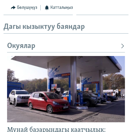
Бөлүшүңүз
Катталыңыз
Дагы кызыктуу баяндар
Окуялар
Мунай базарындагы каатчылык: