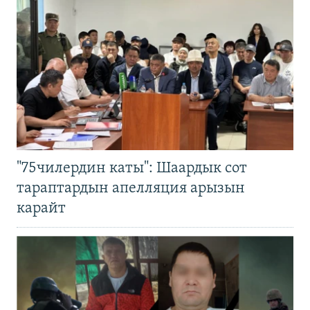
"75чилердин каты": Шаардык сот
тараптардын апелляция арызын
карайт