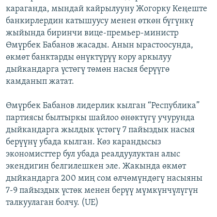
караганда, мындай кайрылууну Жогорку Кеңеште
ОНЛАЙН ШЕРИНЕ
ЭЖЕ-СИҢДИЛЕР
банкирлердин катышуусу менен өткөн бүгүнкү
АЗАТТЫК+
жыйында биринчи вице-премьер-министр
ЫҢГАЙСЫЗ СУРООЛОР
Өмүрбек Бабанов жасады. Анын ырастоосунда,
өкмөт банктарды өнүктүрүү кору аркылуу
дыйкандарга үстөгү төмөн насыя берүүгө
ЭЕ/АРнун бардык сайттары
камданып жатат.
Өмүрбек Бабанов лидерлик кылган “Республика”
партиясы былтыркы шайлоо өнөктүгү учурунда
дыйкандарга жылдык үстөгү 7 пайыздык насыя
берүүнү убада кылган. Көз карандысыз
экономисттер бул убада реалдуулуктан алыс
экендигин белгилешкен эле. Жакында өкмөт
дыйкандарга 200 миң сом өлчөмүндөгү насыяны
7-9 пайыздык үстөк менен берүү мүмкүнчүлүгүн
талкуулаган болчу. (UE)