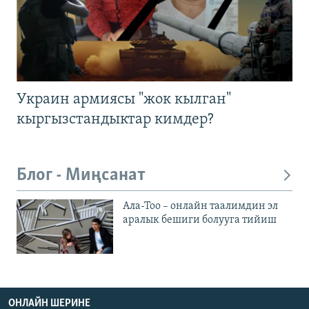
Украин армиясы "жок кылган"
кыргызстандыктар кимдер?
Блог - Миңсанат
Ала-Тоо – онлайн таалимдин эл
аралык бешиги болууга тийиш
ОНЛАЙН ШЕРИНЕ