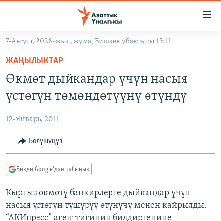
Линктер
Мазмунга
өтүңүз
7-Август, 2026-жыл, жума, Бишкек убактысы 13:11
Навигацияга
ЖАҢЫЛЫКТАР
өтүңүз
ЖАҢЫЛЫКТАР
КЫРГЫЗСТАН
Издөөгө
Өкмөт дыйкандар үчүн насыя
салыңыз
ДҮЙНӨ
КЫРГЫЗСТАН
үстөгүн төмөндөтүүнү өтүндү
УКРАИНА
САЯСАТ
ДҮЙНӨ
12-Январь, 2011
АТАЙЫН ИЛИКТӨӨ
ЭКОНОМИКА
БОРБОР АЗИЯ
ТВ ПРОГРАММАЛАР
Бөлүшүңүз
МАДАНИЯТ
ПОДКАСТ
БҮГҮН АЗАТТЫКТА
Бизди Google'дан табыңыз
ӨЗГӨЧӨ ПИКИР
ЭКСПЕРТТЕР ТАЛДАЙТ
Кыргыз өкмөтү банкирлерге дыйкандар үчүн
БИЗ ЖАНА ДҮЙНӨ
Русский
насыя үстөгүн түшүрүү өтүнүчү менен кайрылды.
ДАНИСТЕ
“АКИпресс” агенттигинин билдиргенине