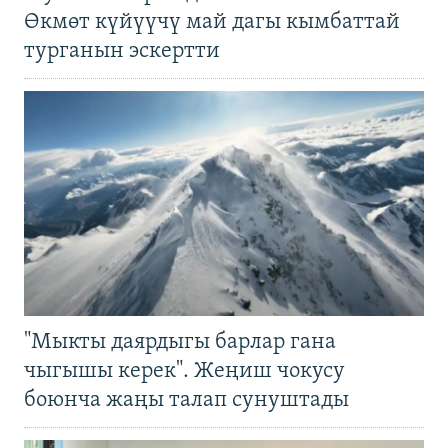
Өкмөт күйүүчү май дагы кымбаттай
турганын эскертти
"Мыкты даярдыгы барлар гана
чыгышы керек". Жеңиш чокусу
боюнча жаңы талап сунуштады