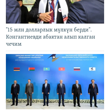
"15 млн долларлык мүлкүн берди".
Конгантиевди абактан алып калган
чечим