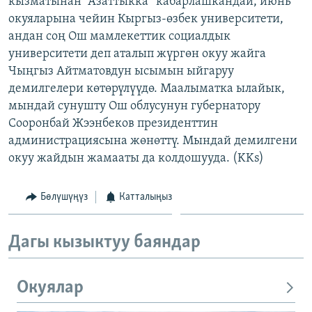
кызматынан “Азаттыкка” кабарлашкандай, июнь
ОНЛАЙН ШЕРИНЕ
ЭЖЕ-СИҢДИЛЕР
окуяларына чейин Кыргыз-өзбек университети,
андан соң Ош мамлекеттик социалдык
АЗАТТЫК+
университети деп аталып жүргөн окуу жайга
ЫҢГАЙСЫЗ СУРООЛОР
Чыңгыз Айтматовдун ысымын ыйгаруу
демилгелери көтөрүлүүдө. Маалыматка ылайык,
мындай сунушту Ош облусунун губернатору
ЭЕ/АРнун бардык сайттары
Сооронбай Жээнбеков президенттин
администрациясына жөнөттү. Мындай демилгени
окуу жайдын жамааты да колдошууда. (KKs)
Бөлүшүңүз
Катталыңыз
Дагы кызыктуу баяндар
Окуялар