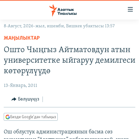
Линктер
Мазмунга
өтүңүз
8-Август, 2026-жыл, ишемби, Бишкек убактысы 13:57
Навигацияга
ЖАҢЫЛЫКТАР
өтүңүз
ЖАҢЫЛЫКТАР
КЫРГЫЗСТАН
Издөөгө
Ошто Чыңгыз Айтматовдун атын
салыңыз
ДҮЙНӨ
КЫРГЫЗСТАН
университетке ыйгаруу демилгеси
УКРАИНА
САЯСАТ
ДҮЙНӨ
көтөрүлүүдө
АТАЙЫН ИЛИКТӨӨ
ЭКОНОМИКА
БОРБОР АЗИЯ
13-Январь, 2011
ТВ ПРОГРАММАЛАР
МАДАНИЯТ
Бөлүшүңүз
ПОДКАСТ
БҮГҮН АЗАТТЫКТА
ӨЗГӨЧӨ ПИКИР
ЭКСПЕРТТЕР ТАЛДАЙТ
Бизди Google'дан табыңыз
БИЗ ЖАНА ДҮЙНӨ
Русский
Ош облустук администрациянын басма сөз
ДАНИСТЕ