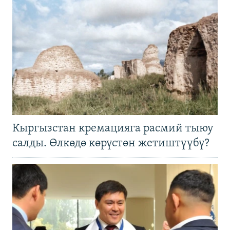
Кыргызстан кремацияга расмий тыюу
салды. Өлкөдө көрүстөн жетиштүүбү?