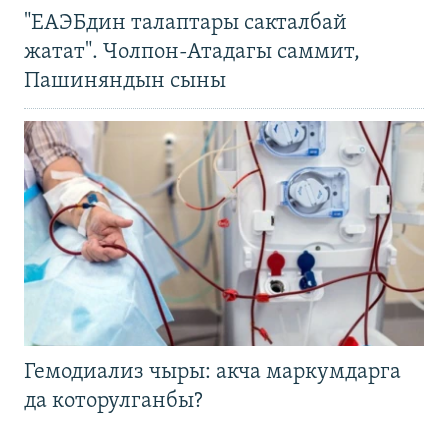
"ЕАЭБдин талаптары сакталбай
жатат". Чолпон-Атадагы саммит,
Пашиняндын сыны
Гемодиализ чыры: акча маркумдарга
да которулганбы?