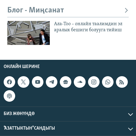
Блог - Миңсанат
Ала-Тоо – онлайн таалимдин эл
аралык бешиги болууга тийиш
ОНЛАЙН ШЕРИНЕ
БИЗ ЖӨНҮНДӨ
"АЗАТТЫКТЫН" САНДЫГЫ