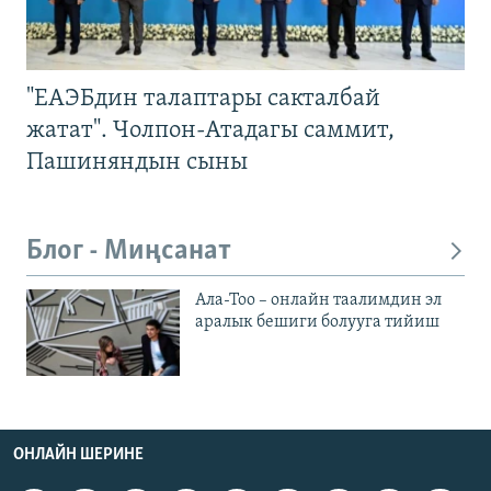
"ЕАЭБдин талаптары сакталбай
жатат". Чолпон-Атадагы саммит,
Пашиняндын сыны
Блог - Миңсанат
Ала-Тоо – онлайн таалимдин эл
аралык бешиги болууга тийиш
ОНЛАЙН ШЕРИНЕ