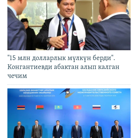
"15 млн долларлык мүлкүн берди".
Конгантиевди абактан алып калган
чечим