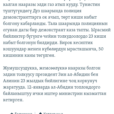
калган нааразы элди газ атып кууду. Тунистин
ОНЛАЙН ШЕРИНЕ
ЭЖЕ-СИҢДИЛЕР
түштүгүндөгү Дуз шаарында полиция
АЗАТТЫК+
демонстранттарга ок ачып, төрт киши набыт
ЫҢГАЙСЫЗ СУРООЛОР
болгону кабарланды. Тала шаарында полициянын
огунан дагы бир демонстрант каза тапты. Ырасмий
бийликтер бүгүнгө чейин толкудоолордо 23 киши
ЭЕ/АРнун бардык сайттары
набыт болгонун билдирди. Бирок кесиптик
кошуундар менен күбөлөрдүн ырасташынча, 50
кишинин каны төгүлгөн.
Жумушсуздукка, жемсөөлүккө нааразы болгон
элдин толкуусу президент Зин ал-Абидин бен
Алинин 23 жылдык бийлигине чоң коркунуч
жаратууда. 12-январда ал-Абидин топлоңдорго
байланыштуу ички иштер министрин кызматтан
кетирген.