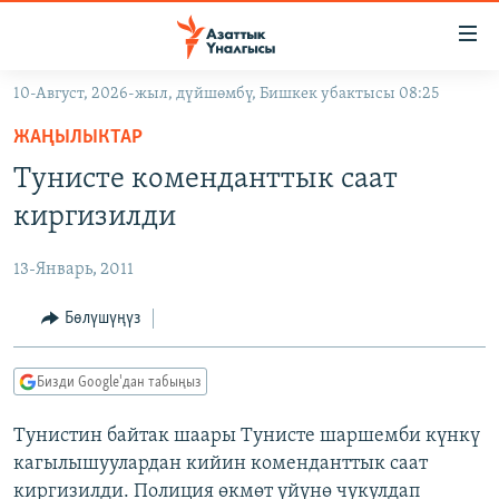
Линктер
Мазмунга
өтүңүз
10-Август, 2026-жыл, дүйшөмбү, Бишкек убактысы 08:25
Навигацияга
ЖАҢЫЛЫКТАР
өтүңүз
ЖАҢЫЛЫКТАР
КЫРГЫЗСТАН
Издөөгө
Тунисте коменданттык саат
салыңыз
ДҮЙНӨ
КЫРГЫЗСТАН
киргизилди
УКРАИНА
САЯСАТ
ДҮЙНӨ
13-Январь, 2011
АТАЙЫН ИЛИКТӨӨ
ЭКОНОМИКА
БОРБОР АЗИЯ
ТВ ПРОГРАММАЛАР
Бөлүшүңүз
МАДАНИЯТ
ПОДКАСТ
БҮГҮН АЗАТТЫКТА
Бизди Google'дан табыңыз
ӨЗГӨЧӨ ПИКИР
ЭКСПЕРТТЕР ТАЛДАЙТ
Тунистин байтак шаары Тунисте шаршемби күнкү
БИЗ ЖАНА ДҮЙНӨ
Русский
кагылышуулардан кийин коменданттык саат
ДАНИСТЕ
киргизилди. Полиция өкмөт үйүнө чукулдап