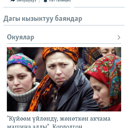
Бөлүшүңүз
Катталыңыз
Дагы кызыктуу баяндар
Окуялар
"Күйөөм үйлөндү, жөнөткөн акчама
машина алды". Кордолгон