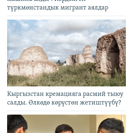
түркмөнстандык мигрант аялдар
Кыргызстан кремацияга расмий тыюу
салды. Өлкөдө көрүстөн жетиштүүбү?