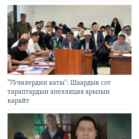
"75чилердин каты": Шаардык сот
тараптардын апелляция арызын
карайт