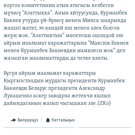
коргоо комитетинин атын атагысы келбеген
ОНЛАЙН ШЕРИНЕ
ЭЖЕ-СИҢДИЛЕР
мүчөсү “Азаттыкка”. Анын айтуусунда, Курманбек
АЗАТТЫК+
Бакиев учурда үй-бүлөсү менен Минск шаарында
ЫҢГАЙСЫЗ СУРООЛОР
жашап жатат, эч кандай иш менен алек болгон
жери жок. “Азаттыктын” маектеши ошондой эле
айрым маалымат каражаттарына “Максим Бакиев
ЭЕ/АРнун бардык сайттары
менен Курманбек Бакиевдин мамилеси жок” деп
жазылган маалыматтарды да четке какты.
Бүгүн айрым маалымат каражаттары
Кыргызстандын мурдагы президенти Курманбек
Бакиевди Беларус президенти Александр
Лукашенко аскер заводуна жетекчи кылып
дайындаганын жазып чыгышкан эле.(ZKo)
Бөлүшүңүз
Катталыңыз