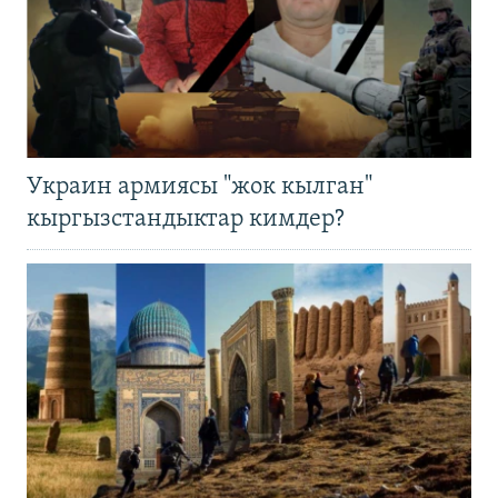
Украин армиясы "жок кылган"
кыргызстандыктар кимдер?