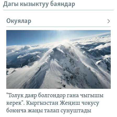
Дагы кызыктуу баяндар
Окуялар
"Толук даяр болгондор гана чыгышы
керек". Кыргызстан Жеңиш чокусу
боюнча жаңы талап сунуштады