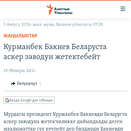
Линктер
Мазмунга
өтүңүз
7-Август, 2026-жыл, жума, Бишкек убактысы 07:28
Навигацияга
ЖАҢЫЛЫКТАР
өтүңүз
ЖАҢЫЛЫКТАР
КЫРГЫЗСТАН
Издөөгө
Курманбек Бакиев Беларуста
салыңыз
ДҮЙНӨ
КЫРГЫЗСТАН
аскер заводун жетектебейт
УКРАИНА
САЯСАТ
ДҮЙНӨ
13-Январь, 2011
АТАЙЫН ИЛИКТӨӨ
ЭКОНОМИКА
БОРБОР АЗИЯ
ТВ ПРОГРАММАЛАР
Бөлүшүңүз
МАДАНИЯТ
ПОДКАСТ
БҮГҮН АЗАТТЫКТА
Бизди Google'дан табыңыз
ӨЗГӨЧӨ ПИКИР
ЭКСПЕРТТЕР ТАЛДАЙТ
Мурдагы президент Курманбек Бакиевди Беларуста
БИЗ ЖАНА ДҮЙНӨ
Русский
аскер заводуна жетекчиликке дайындалды деген
ДАНИСТЕ
маалыматтар суу кечпейт деп билдирди Бакиевди