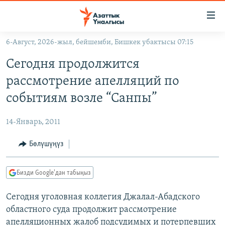
Линктер
Мазмунга
өтүңүз
6-Август, 2026-жыл, бейшемби, Бишкек убактысы 07:15
Навигацияга
ЖАҢЫЛЫКТАР
өтүңүз
Сегодня продолжится
КЫРГЫЗСТАН
Издөөгө
рассмотрение апелляций по
салыңыз
ДҮЙНӨ
КЫРГЫЗСТАН
событиям возле “Санпы”
УКРАИНА
САЯСАТ
ДҮЙНӨ
14-Январь, 2011
АТАЙЫН ИЛИКТӨӨ
ЭКОНОМИКА
БОРБОР АЗИЯ
ТВ ПРОГРАММАЛАР
Бөлүшүңүз
МАДАНИЯТ
ПОДКАСТ
БҮГҮН АЗАТТЫКТА
Бизди Google'дан табыңыз
ӨЗГӨЧӨ ПИКИР
ЭКСПЕРТТЕР ТАЛДАЙТ
Сегодня уголовная коллегия Джалал-Абадского
БИЗ ЖАНА ДҮЙНӨ
Русский
областного суда продолжит рассмотрение
ДАНИСТЕ
апелляционных жалоб подсудимых и потерпевших