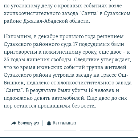
ОНЛАЙН ШЕРИНЕ
по уголовному делу о кровавых событиях возле
ЭЖЕ-СИҢДИЛЕР
хлопкоочистительного завода "Санпа" в Сузакском
АЗАТТЫК+
районе Джалал-Абадской области.
ЫҢГАЙСЫЗ СУРООЛОР
Напомним, в декабре прошлого года решением
Сузакского районного суда 17 подсудимых были
ЭЕ/АРнун бардык сайттары
приговорены к пожизненному сроку, еще двое – к
25 годам лишения свободы. Следствие утверждает,
что во время июньских событий группа жителей
Сузакского района устроила засаду на трассе Ош-
Бишкек, недалеко от хлопкоочистительного завода
"Санпа". В результате были убиты 16 человек и
подожжено девять автомобилей. Еще двое до сих
пор остаются пропавшими без вести.
Бөлүшүңүз
Катталыңыз