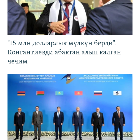
"15 млн долларлык мүлкүн берди".
Конгантиевди абактан алып калган
чечим