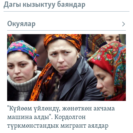
Дагы кызыктуу баяндар
Окуялар
"Күйөөм үйлөндү, жөнөткөн акчама
машина алды". Кордолгон
түркмөнстандык мигрант аялдар