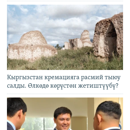
Кыргызстан кремацияга расмий тыюу
салды. Өлкөдө көрүстөн жетиштүүбү?