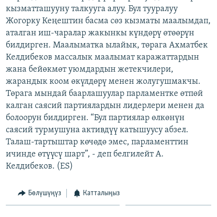
кызматташууну талкууга алуу. Бул тууралуу
ОНЛАЙН ШЕРИНЕ
ЭЖЕ-СИҢДИЛЕР
Жогорку Кеңештин басма сөз кызматы маалымдап,
АЗАТТЫК+
аталган иш-чаралар жакынкы күндөрү өтөөрүн
ЫҢГАЙСЫЗ СУРООЛОР
билдирген. Маалыматка ылайык, төрага Ахматбек
Келдибеков массалык маалымат каражаттардын
жана бейөкмөт уюмдардын жетекчилери,
ЭЕ/АРнун бардык сайттары
жарандык коом өкүлдөрү менен жолугушмакчы.
Төрага мындай баарлашуулар парламентке өтпөй
калган саясий партиялардын лидерлери менен да
болоорун билдирген. “Бул партиялар өлкөнүн
саясий турмушуна активдүү катышуусу абзел.
Талаш-тартыштар көчөдө эмес, парламенттин
ичинде өтүүсү шарт”, - деп белгилейт А.
Келдибеков. (ES)
Бөлүшүңүз
Катталыңыз