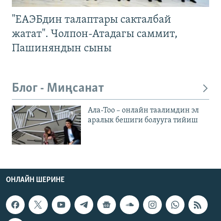
"ЕАЭБдин талаптары сакталбай
жатат". Чолпон-Атадагы саммит,
Пашиняндын сыны
Блог - Миңсанат
Ала-Тоо – онлайн таалимдин эл
аралык бешиги болууга тийиш
ОНЛАЙН ШЕРИНЕ