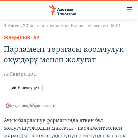
Линктер
Мазмунга
өтүңүз
9-Август, 2026-жыл, жекшемби, Бишкек убактысы 05:01
Навигацияга
ЖАҢЫЛЫКТАР
өтүңүз
ЖАҢЫЛЫКТАР
КЫРГЫЗСТАН
Издөөгө
Парламент төрагасы коомчулук
салыңыз
ДҮЙНӨ
КЫРГЫЗСТАН
өкүлдөрү менен жолугат
УКРАИНА
САЯСАТ
ДҮЙНӨ
15-Январь, 2011
АТАЙЫН ИЛИКТӨӨ
ЭКОНОМИКА
БОРБОР АЗИЯ
ТВ ПРОГРАММАЛАР
Бөлүшүңүз
МАДАНИЯТ
ПОДКАСТ
БҮГҮН АЗАТТЫКТА
Бизди Google'дан табыңыз
ӨЗГӨЧӨ ПИКИР
ЭКСПЕРТТЕР ТАЛДАЙТ
Ачык баарлашуу форматында өткөн бул
БИЗ ЖАНА ДҮЙНӨ
Русский
жолугушуулардын максаты - парламент менен
ДАНИСТЕ
жарандык коом өкүлдөрүнүн ортосундагы өз ара