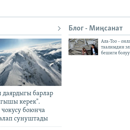
Блог - Миңсанат
Ала-Тоо – онл
таалимдин эл
бешиги болуу
 даярдыгы барлар
ыгышы керек".
чокусу боюнча
алап сунуштады