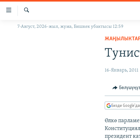
Линктер
Мазмунга
өтүңүз
Издөө
7-Август, 2026-жыл, жума, Бишкек убактысы 12:59
ЖАҢЫЛЫКТАР
Навигацияга
өтүңүз
ЖАҢЫЛЫКТА
КЫРГЫЗСТАН
Издөөгө
Тунис
ДҮЙНӨ
КЫРГЫЗСТАН
салыңыз
УКРАИНА
САЯСАТ
ДҮЙНӨ
16-Январь, 2011
АТАЙЫН ИЛИКТӨӨ
ЭКОНОМИКА
БОРБОР АЗИЯ
ТВ ПРОГРАММАЛАР
МАДАНИЯТ
Бөлүшүңү
ПОДКАСТ
БҮГҮН АЗАТТЫКТА
Бизди Google'д
ӨЗГӨЧӨ ПИКИР
ЭКСПЕРТТЕР ТАЛДАЙТ
БИЗ ЖАНА ДҮЙНӨ
Өлкө парламе
Конституциял
ДАНИСТЕ
президент ка