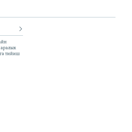
айн
 аралык
га тийиш