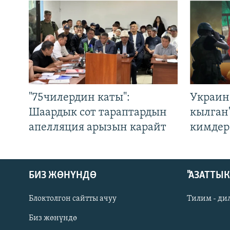
"75чилердин каты":
Украин
Шаардык сот тараптардын
кылган
апелляция арызын карайт
кимдер
БИЗ ЖӨНҮНДӨ
"АЗАТТЫ
Блоктолгон сайтты ачуу
Тилим - ди
Биз жөнүндө