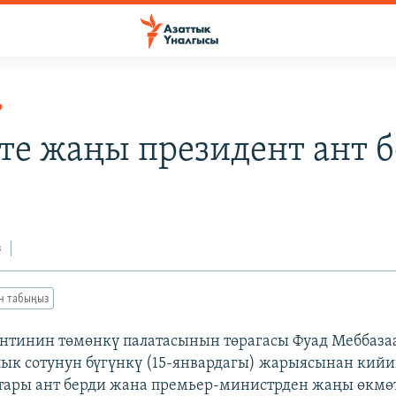
Р
те жаңы президент ант 
з
ан табыңыз
нтинин төмөнкү палатасынын төрагасы Фуад Меббаза
ык сотунун бүгүнкү (15-январдагы) жарыясынан кийи
тары ант берди жана премьер-министрден жаңы өкмө