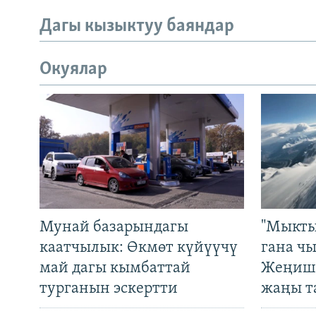
Дагы кызыктуу баяндар
Окуялар
Мунай базарындагы
"Мыкты
каатчылык: Өкмөт күйүүчү
гана ч
май дагы кымбаттай
Жеңиш 
турганын эскертти
жаңы т