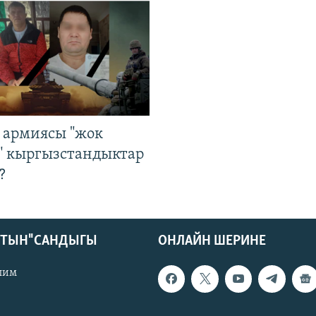
 армиясы "жок
" кыргызстандыктар
?
КТЫН" САНДЫГЫ
ОНЛАЙН ШЕРИНЕ
лим