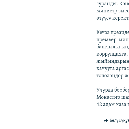
ЭЖЕ-СИҢДИЛЕР
суранды. Кон
министр эмес
АЗАТТЫК+
өтүүсү керек
ЫҢГАЙСЫЗ СУРООЛОР
Кечээ презид
премьер-мин
башчылыгынд
коррупцияга
жыйындарынан
качууга арга
тополоңдор ж
Учурда борбо
Монастир шаа
42 адам каза
Бөлүшүңү