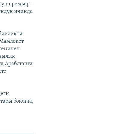
гун премьер-
үндүн ичинде
 бийликти
 Мамлекет
кенинен
азылык
д Арабстанга
сте
деги
тары боюнча,