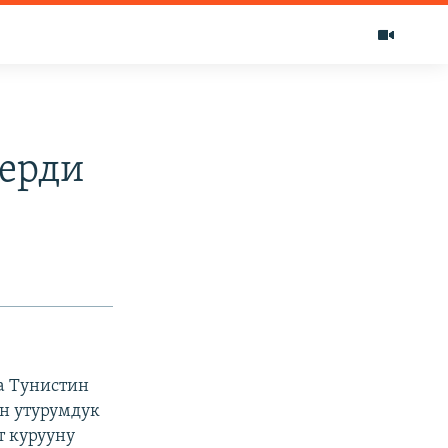
берди
а Тунистин
н утурумдук
т курууну