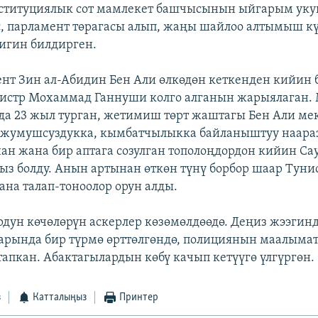
ституциялык сот мамлекет башчысынын ыйгарым уку
, парламент төрагасы алып, жаңы шайлоо алтымыш к
тигин билдирген.
ент Зин ал-Абидин Бен Али өлкөдөн кеткенден кийин
истр Мохаммад Ганнуши колго алганын жарыялаган.
а 23 жыл турган, жетимиш төрт жаштагы Бен Али ме
, жумушсуздукка, кымбатчылыкка байланыштуу наар
 жана бир аптага созулган тополоңдордон кийин Сау
сыз болду. Анын артынан өткөн түнү борбор шаар Туни
ана талап-тоноолор орун алды.
рдун көчөлөрүн аскерлер көзөмөлдөөдө. Деңиз жээгин
рында бир түрмө өрттөлгөндө, полициянын маалымат
 тапкан. Абактагылардын көбү качып кетүүгө үлгүргөн.
з
Катталыңыз
Принтер