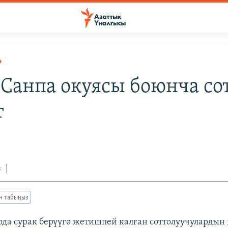
Р
 Санпа окуясы боюнча со
т
з
ан табыңыз
рда сурак берүүгө жетишпей калган соттолуучулардын