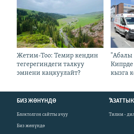
Жетим-Тоо: Темир кендин
"Абалы 
тегерегиндеги талкуу
Кипрде
эмнени каңкуулайт?
кызга к
БИЗ ЖӨНҮНДӨ
"АЗАТТЫ
Блоктолгон сайтты ачуу
Тилим - ди
Биз жөнүндө