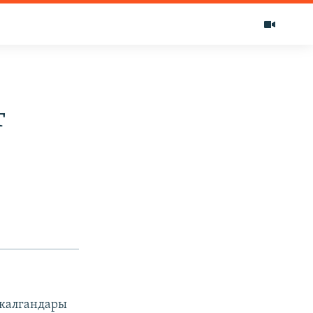
т
 калгандары