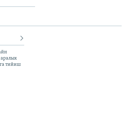
айн
 аралык
га тийиш