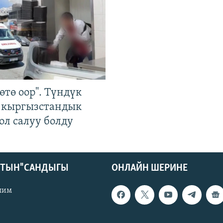
өтө оор". Түндүк
 кыргызстандык
ол салуу болду
КТЫН" САНДЫГЫ
ОНЛАЙН ШЕРИНЕ
лим