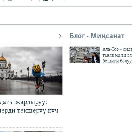
Блог - Миңсанат
Ала-Тоо – онл
таалимдин эл
бешиги болуу
дагы жардыруу:
лерди текшерүү күч