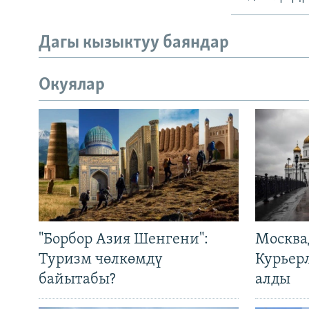
Дагы кызыктуу баяндар
Окуялар
"Борбор Азия Шенгени":
Москва
Туризм чөлкөмдү
Курьер
байытабы?
алды