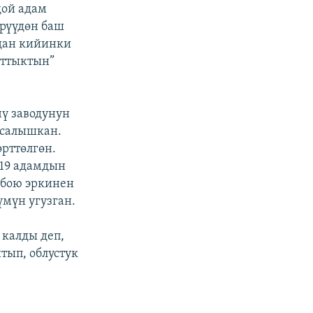
дой адам
ерүүдөн баш
ндан кийинки
аттыктын”
ү заводунун
л салышкан.
рттөлгөн.
 19 адамдын
 бою эркинен
үмүн угузган.
 калды деп,
тып, облустук