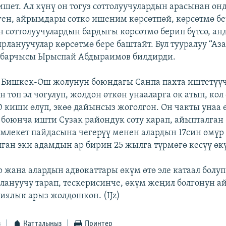
ишет. Ал күнү он тогуз соттолуучулардын арасынан он
ген, айрымдары сотко ишеним көрсөтпөй, көрсөтмө б
үн соттолуучулардын бардыгы көрсөтмө берип бүтсө, а
рлануучулар көрсөтмө бере баштайт. Бул тууралуу “Аз
абарчысы Ырыспай Абдыраимов билдирди.
 Бишкек-Ош жолунун боюндагы Санпа пахта иштетүүч
 топ эл чогулуп, жолдон өткөн унааларга ок атып, ко
 киши өлүп, экөө дайынсыз жоголгон. Он чакты унаа ө
 боюнча ишти Сузак райондук соту карап, айыпталган
млекет пайдасына чегерүү менен алардын 17син өмүр
лган эки адамдын ар бирин 25 жылга түрмөгө кесүү өк
р жана алардын адвокаттары өкүм өтө эле катаал болуп
лануучу тарап, тескерисинче, өкүм жеңил болгонун ай
циялык арыз жолдошкон. (IJz)
з
Катталыңыз
Принтер