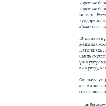
ЭЖЕ-СИҢДИЛЕР
көрсөтмө бер
көрсөтмө бер
АЗАТТЫК+
тарткан. Бүг
ЫҢГАЙСЫЗ СУРООЛОР
күндөрү жабы
аймактагы к
13-июнь күнү
жанында жоон
Натыйжада 10
Санпа окуясы
үй-мүлкүн ма
ажыратуу, ка
Соттолуучула
ал эми жабыр
сотко апелля
Бөлүшүңү