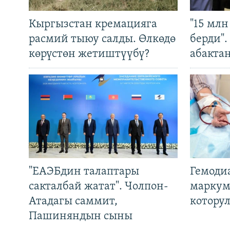
Кыргызстан кремацияга
"15 мл
расмий тыюу салды. Өлкөдө
берди"
көрүстөн жетиштүүбү?
абакта
"ЕАЭБдин талаптары
Гемоди
сакталбай жатат". Чолпон-
маркум
Атадагы саммит,
котору
Пашиняндын сыны