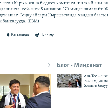
менттин Каржы жана бюджет комитетинин жыйынында
дашынча, кой-эчки 5 миллион 370 миңге чамалайт.
ден ашат. Соңку айлары Кыргызстанда малдын баасы 
 байкалууда. (EBM)
з
Катталыңыз
Принтер
Блог - Миңсанат
Ала-Тоо – онл
таалимдин эл
бешиги болуу