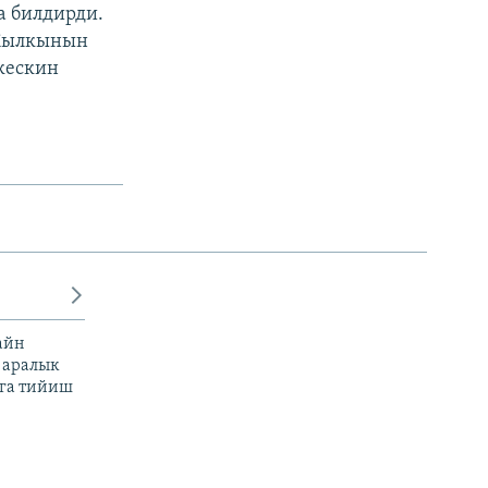
 билдирди.
 Жылкынын
кескин
айн
 аралык
га тийиш