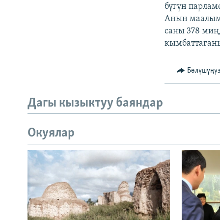
ЭЖЕ-СИҢДИЛЕР
бүгүн парла
Анын маалым
АЗАТТЫК+
саны 378 миң
ЫҢГАЙСЫЗ СУРООЛОР
кымбаттаганы
Бөлүшүңү
Дагы кызыктуу баяндар
Окуялар