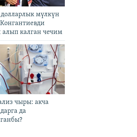
н долларлык мүлкүн
. Конгантиевди
н алып калган чечим
ализ чыры: акча
дарга да
лганбы?