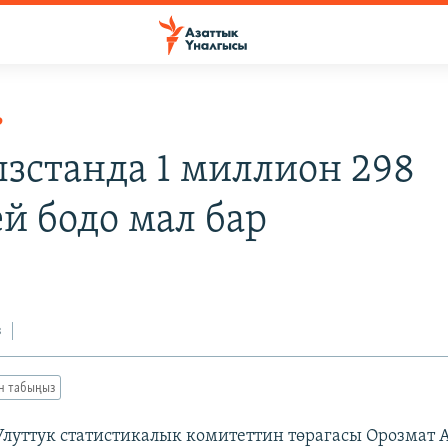
Р
зстанда 1 миллион 298
й бодо мал бар
з
ан табыңыз
 Улуттук статистикалык комитеттин төрагасы Орозмат