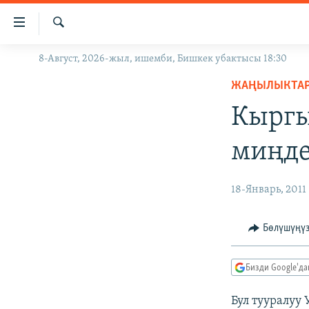
Линктер
Мазмунга
өтүңүз
Издөө
8-Август, 2026-жыл, ишемби, Бишкек убактысы 18:30
ЖАҢЫЛЫКТАР
Навигацияга
өтүңүз
ЖАҢЫЛЫКТА
КЫРГЫЗСТАН
Издөөгө
Кыргы
ДҮЙНӨ
КЫРГЫЗСТАН
салыңыз
УКРАИНА
САЯСАТ
ДҮЙНӨ
миңде
АТАЙЫН ИЛИКТӨӨ
ЭКОНОМИКА
БОРБОР АЗИЯ
ТВ ПРОГРАММАЛАР
МАДАНИЯТ
18-Январь, 2011
ПОДКАСТ
БҮГҮН АЗАТТЫКТА
Бөлүшүңү
ӨЗГӨЧӨ ПИКИР
ЭКСПЕРТТЕР ТАЛДАЙТ
БИЗ ЖАНА ДҮЙНӨ
Бизди Google'д
ДАНИСТЕ
Бул тууралуу