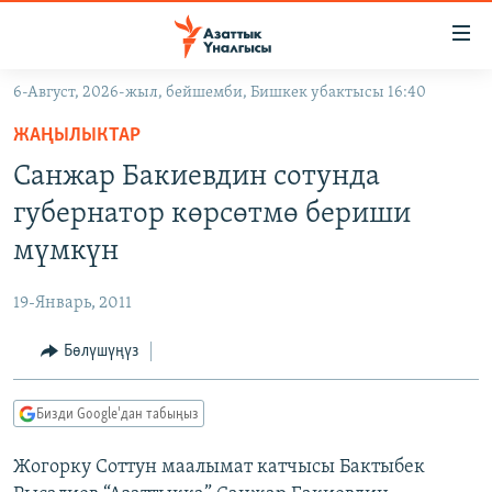
Линктер
Мазмунга
өтүңүз
6-Август, 2026-жыл, бейшемби, Бишкек убактысы 16:40
Навигацияга
ЖАҢЫЛЫКТАР
өтүңүз
ЖАҢЫЛЫКТАР
КЫРГЫЗСТАН
Издөөгө
Санжар Бакиевдин сотунда
салыңыз
ДҮЙНӨ
КЫРГЫЗСТАН
губернатор көрсөтмө бериши
УКРАИНА
САЯСАТ
ДҮЙНӨ
мүмкүн
АТАЙЫН ИЛИКТӨӨ
ЭКОНОМИКА
БОРБОР АЗИЯ
19-Январь, 2011
ТВ ПРОГРАММАЛАР
МАДАНИЯТ
Бөлүшүңүз
ПОДКАСТ
БҮГҮН АЗАТТЫКТА
ӨЗГӨЧӨ ПИКИР
ЭКСПЕРТТЕР ТАЛДАЙТ
Бизди Google'дан табыңыз
БИЗ ЖАНА ДҮЙНӨ
Русский
Жогорку Соттун маалымат катчысы Бактыбек
ДАНИСТЕ