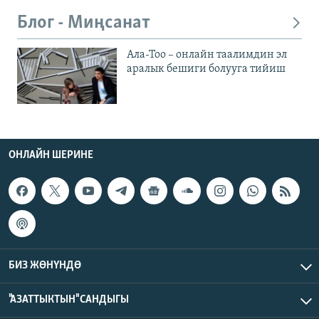
Блог - Миңсанат
Ала-Тоо – онлайн таалимдин эл
аралык бешиги болууга тийиш
ОНЛАЙН ШЕРИНЕ
БИЗ ЖӨНҮНДӨ
"АЗАТТЫКТЫН" САНДЫГЫ