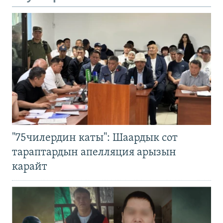
"75чилердин каты": Шаардык сот
тараптардын апелляция арызын
карайт