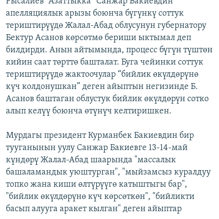
Рысалиев “Азаттыкка” Санжар Бакиевдин
ОНЛАЙН ШЕРИНЕ
ЭЖЕ-СИҢДИЛЕР
апелляциялык арызы боюнча бүгүнкү соттук
териштирүүдө Жалал-Абад облусунун губернатору
АЗАТТЫК+
Бектур Асанов көрсөтмө бериши ыктымал деп
ЫҢГАЙСЫЗ СУРООЛОР
билдирди. Анын айтымында, процесс бүгүн түштөн
кийин саат төрттө башталат. Буга чейинки соттук
териштирүүдө жактоочулар “бийлик өкүлдөрүнө
ЭЕ/АРнун бардык сайттары
күч колдонушкан” деген айыптын негизинде Б.
Асанов баштаган облустук бийлик өкүлдөрүн сотко
алып келүү боюнча өтүнүч келтиришкен.
Мурдагы президент Курманбек Бакиевдин бир
тууганынын уулу Санжар Бакиевге 13-14-май
күндөрү Жалал-Абад шаарында "массалык
башаламандык уюштурган", "мыйзамсыз куралдуу
топко жана киши өлтүрүүгө катыштыгы бар",
"бийлик өкүлдөрүнө күч көрсөткөн", "бийликти
басып алууга аракет кылган" деген айыптар