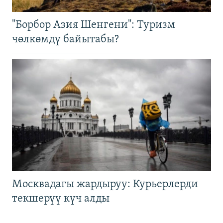
"Борбор Азия Шенгени": Туризм
чөлкөмдү байытабы?
Москвадагы жардыруу: Курьерлерди
текшерүү күч алды