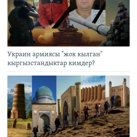
Украин армиясы "жок кылган"
кыргызстандыктар кимдер?