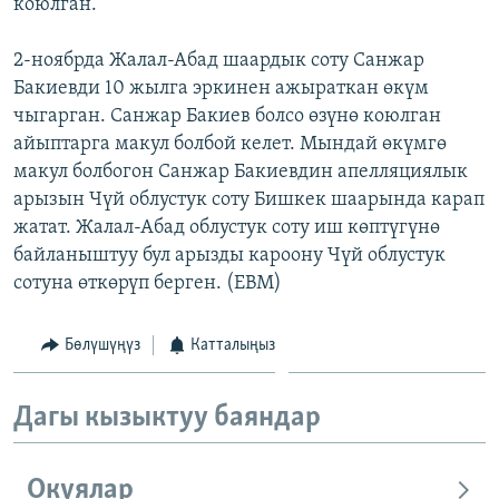
коюлган.
2-ноябрда Жалал-Абад шаардык соту Санжар
Бакиевди 10 жылга эркинен ажыраткан өкүм
чыгарган. Санжар Бакиев болсо өзүнө коюлган
айыптарга макул болбой келет. Мындай өкүмгө
макул болбогон Санжар Бакиевдин апелляциялык
арызын Чүй облустук соту Бишкек шаарында карап
жатат. Жалал-Абад облустук соту иш көптүгүнө
байланыштуу бул арызды кароону Чүй облустук
сотуна өткөрүп берген. (EBM)
Бөлүшүңүз
Катталыңыз
Дагы кызыктуу баяндар
Окуялар