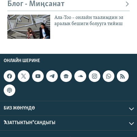
Блог - Миңсанат
Ала-Тоо – онлайн таалимдин эл
аралык бешиги болууга тийиш
ОНЛАЙН ШЕРИНЕ
БИЗ ЖӨНҮНДӨ
"АЗАТТЫКТЫН" САНДЫГЫ