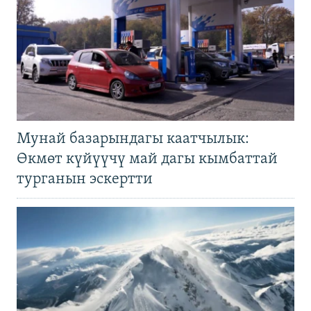
Мунай базарындагы каатчылык:
Өкмөт күйүүчү май дагы кымбаттай
турганын эскертти