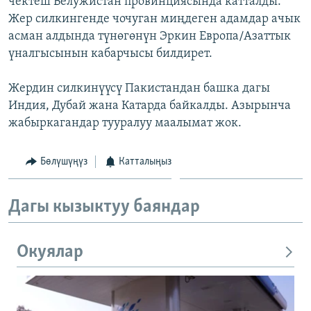
чектеш Белужистан провинциясында катталды.
ОНЛАЙН ШЕРИНЕ
ЭЖЕ-СИҢДИЛЕР
Жер силкингенде чочуган миңдеген адамдар ачык
асман алдында түнөгөнүн Эркин Европа/Азаттык
АЗАТТЫК+
үналгысынын кабарчысы билдирет.
ЫҢГАЙСЫЗ СУРООЛОР
Жердин силкинүүсү Пакистандан башка дагы
Индия, Дубай жана Катарда байкалды. Азырынча
ЭЕ/АРнун бардык сайттары
жабыркагандар тууралуу маалымат жок.
Бөлүшүңүз
Катталыңыз
Дагы кызыктуу баяндар
Окуялар