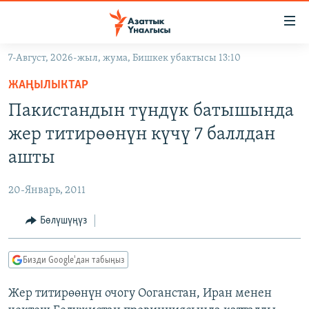
Линктер
Мазмунга
өтүңүз
7-Август, 2026-жыл, жума, Бишкек убактысы 13:10
Навигацияга
ЖАҢЫЛЫКТАР
өтүңүз
ЖАҢЫЛЫКТАР
КЫРГЫЗСТАН
Издөөгө
Пакистандын түндүк батышында
салыңыз
ДҮЙНӨ
КЫРГЫЗСТАН
жер титирөөнүн күчү 7 баллдан
УКРАИНА
САЯСАТ
ДҮЙНӨ
ашты
АТАЙЫН ИЛИКТӨӨ
ЭКОНОМИКА
БОРБОР АЗИЯ
20-Январь, 2011
ТВ ПРОГРАММАЛАР
МАДАНИЯТ
Бөлүшүңүз
ПОДКАСТ
БҮГҮН АЗАТТЫКТА
ӨЗГӨЧӨ ПИКИР
ЭКСПЕРТТЕР ТАЛДАЙТ
Бизди Google'дан табыңыз
БИЗ ЖАНА ДҮЙНӨ
Русский
Жер титирөөнүн очогу Ооганстан, Иран менен
ДАНИСТЕ