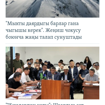
"Мыкты даярдыгы барлар гана
чыгышы керек". Жеңиш чокусу
боюнча жаңы талап сунуштады