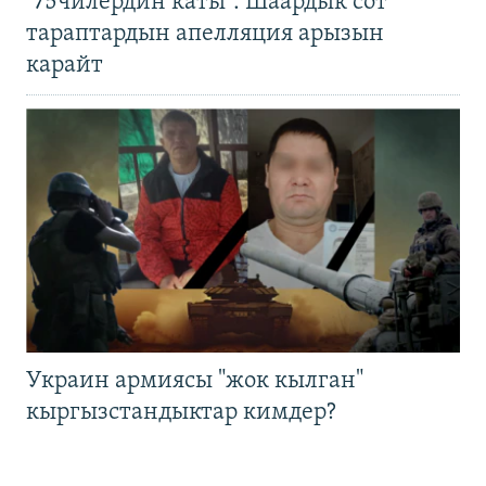
"75чилердин каты": Шаардык сот
тараптардын апелляция арызын
карайт
Украин армиясы "жок кылган"
кыргызстандыктар кимдер?