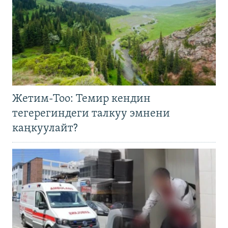
Жетим-Тоо: Темир кендин
тегерегиндеги талкуу эмнени
каңкуулайт?