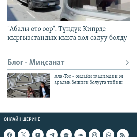
"Абалы өтө оор". Түндүк Кипрде
кыргызстандык кызга кол салуу болду
Блог - Миңсанат
Ала-Тоо – онлайн таалимдин эл
аралык бешиги болууга тийиш
ОНЛАЙН ШЕРИНЕ