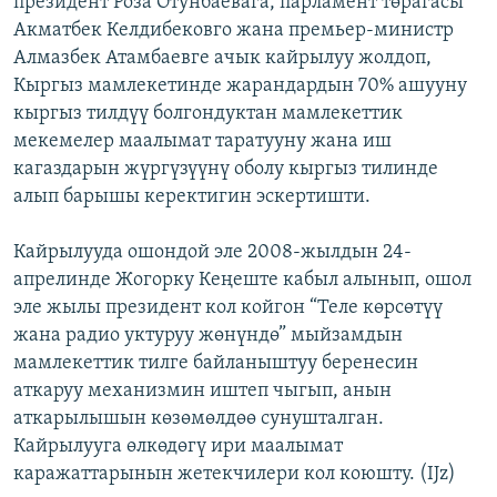
президент Роза Отунбаевага, парламент төрагасы
ОНЛАЙН ШЕРИНЕ
ЭЖЕ-СИҢДИЛЕР
Акматбек Келдибековго жана премьер-министр
Алмазбек Атамбаевге ачык кайрылуу жолдоп,
АЗАТТЫК+
Кыргыз мамлекетинде жарандардын 70% ашууну
ЫҢГАЙСЫЗ СУРООЛОР
кыргыз тилдүү болгондуктан мамлекеттик
мекемелер маалымат таратууну жана иш
кагаздарын жүргүзүүнү оболу кыргыз тилинде
ЭЕ/АРнун бардык сайттары
алып барышы керектигин эскертишти.
Кайрылууда ошондой эле 2008-жылдын 24-
апрелинде Жогорку Кеңеште кабыл алынып, ошол
эле жылы президент кол койгон “Теле көрсөтүү
жана радио уктуруу жөнүндө” мыйзамдын
мамлекеттик тилге байланыштуу беренесин
аткаруу механизмин иштеп чыгып, анын
аткарылышын көзөмөлдөө сунушталган.
Кайрылууга өлкөдөгү ири маалымат
каражаттарынын жетекчилери кол коюшту. (IJz)