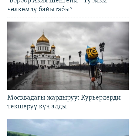
"Борбор Азия Шенгени": Туризм
чөлкөмдү байытабы?
Москвадагы жардыруу: Курьерлерди
текшерүү күч алды