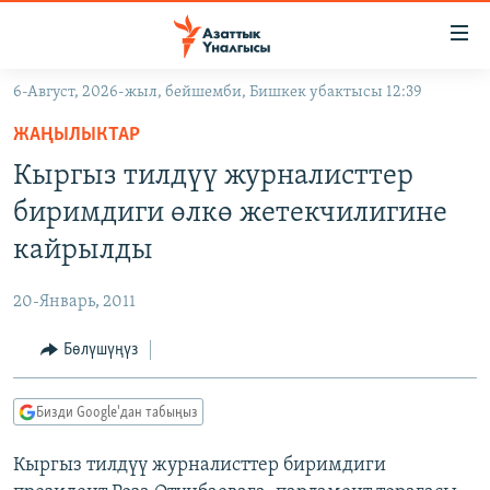
Линктер
Мазмунга
өтүңүз
6-Август, 2026-жыл, бейшемби, Бишкек убактысы 12:39
Навигацияга
ЖАҢЫЛЫКТАР
өтүңүз
ЖАҢЫЛЫКТАР
КЫРГЫЗСТАН
Издөөгө
Кыргыз тилдүү журналисттер
салыңыз
ДҮЙНӨ
КЫРГЫЗСТАН
биримдиги өлкө жетекчилигине
УКРАИНА
САЯСАТ
ДҮЙНӨ
кайрылды
АТАЙЫН ИЛИКТӨӨ
ЭКОНОМИКА
БОРБОР АЗИЯ
20-Январь, 2011
ТВ ПРОГРАММАЛАР
МАДАНИЯТ
Бөлүшүңүз
ПОДКАСТ
БҮГҮН АЗАТТЫКТА
ӨЗГӨЧӨ ПИКИР
ЭКСПЕРТТЕР ТАЛДАЙТ
Бизди Google'дан табыңыз
БИЗ ЖАНА ДҮЙНӨ
Русский
Кыргыз тилдүү журналисттер биримдиги
ДАНИСТЕ