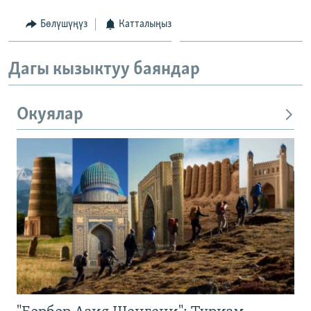
Бөлүшүңүз
Катталыңыз
Дагы кызыктуу баяндар
Окуялар