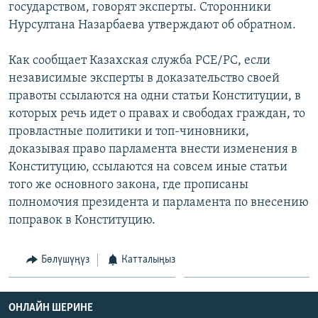
государством, говорят эксперты. Сторонники
ОНЛАЙН ШЕРИНЕ
ЭЖЕ-СИҢДИЛЕР
Нурсултана Назарбаева утверждают об обратном.
АЗАТТЫК+
Как сообщает Казахская служба РСЕ/РС, если
ЫҢГАЙСЫЗ СУРООЛОР
независимые эксперты в доказательство своей
правоты ссылаются на одни статьи Конституции, в
ЭЕ/АРнун бардык сайттары
которых речь идет о правах и свободах граждан, то
провластные политики и топ-чиновники,
доказывая право парламента внести изменения в
Конституцию, ссылаются на совсем иные статьи
того же основного закона, где прописаны
полномочия президента и парламента по внесению
поправок в Конституцию.
Бөлүшүңүз
Катталыңыз
ОНЛАЙН ШЕРИНЕ