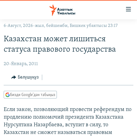
Линктер
Мазмунга
өтүңүз
6-Август, 2026-жыл, бейшемби, Бишкек убактысы 23:17
Навигацияга
ЖАҢЫЛЫКТАР
өтүңүз
Казахстан может лишиться
КЫРГЫЗСТАН
Издөөгө
статуса правового государства
салыңыз
ДҮЙНӨ
КЫРГЫЗСТАН
20-Январь, 2011
УКРАИНА
САЯСАТ
ДҮЙНӨ
АТАЙЫН ИЛИКТӨӨ
ЭКОНОМИКА
БОРБОР АЗИЯ
Бөлүшүңүз
ТВ ПРОГРАММАЛАР
МАДАНИЯТ
Бизди Google'дан табыңыз
ПОДКАСТ
БҮГҮН АЗАТТЫКТА
Если закон, позволяющий провести референдум по
ӨЗГӨЧӨ ПИКИР
ЭКСПЕРТТЕР ТАЛДАЙТ
продлению полномочий президента Казахстана
БИЗ ЖАНА ДҮЙНӨ
Нурсултана Назарбаева, вступит в силу, то
Русский
ДАНИСТЕ
Казахстан не cможет называться правовым