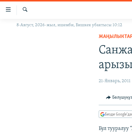
Линктер
Мазмунга
өтүңүз
Издөө
8-Август, 2026-жыл, ишемби, Бишкек убактысы 10:12
ЖАҢЫЛЫКТАР
Навигацияга
өтүңүз
ЖАҢЫЛЫКТА
КЫРГЫЗСТАН
Издөөгө
Санжа
ДҮЙНӨ
КЫРГЫЗСТАН
салыңыз
УКРАИНА
САЯСАТ
ДҮЙНӨ
арызы
АТАЙЫН ИЛИКТӨӨ
ЭКОНОМИКА
БОРБОР АЗИЯ
ТВ ПРОГРАММАЛАР
МАДАНИЯТ
21-Январь, 2011
ПОДКАСТ
БҮГҮН АЗАТТЫКТА
Бөлүшүңү
ӨЗГӨЧӨ ПИКИР
ЭКСПЕРТТЕР ТАЛДАЙТ
БИЗ ЖАНА ДҮЙНӨ
Бизди Google'д
ДАНИСТЕ
Бул тууралуу