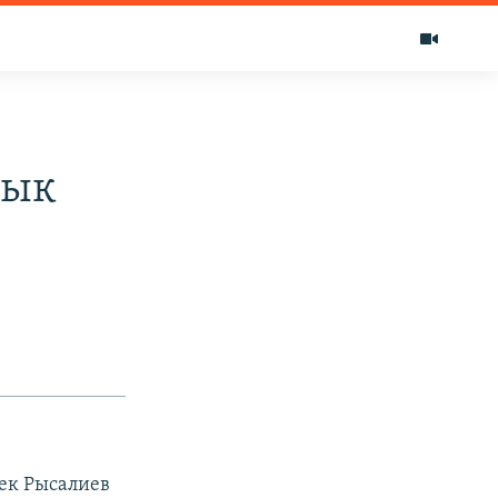
лык
бек Рысалиев