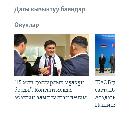
Дагы кызыктуу баяндар
Окуялар
"15 млн долларлык мүлкүн
"ЕАЭБд
берди". Конгантиевди
сакталб
абактан алып калган чечим
Атадаг
Пашин