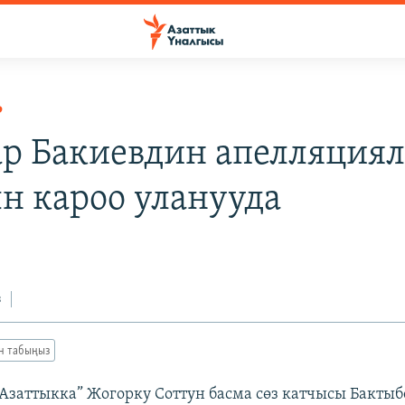
Р
р Бакиевдин апелляция
н кароо уланууда
з
ан табыңыз
 “Азаттыкка” Жогорку Соттун басма сөз катчысы Бакты