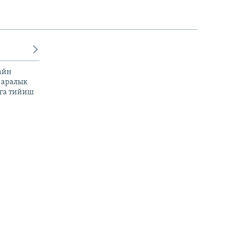
айн
 аралык
га тийиш