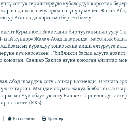
гүнкү соттук териштирүүдө күбөлөрдүн көрсөтмө берер
 жараянда жактоочулардын өтүнүчү менен Жалал-Абад
ектур Асанов да көрсөтмө берген болчу.
идент Курманбек Бакиевдин бир тууганынын уулу Са
14-май күндөрү Жалал-Абад шаарында "массалык баш
"мыйзамсыз куралдуу топко жана киши өлтүрүүгө кат
өрүнө күч көрсөткөн", "бийликти басып алууга аракет
р коюлган. Санжар Бакиев өзүнө коюлган айыптар ме
лал-Абад шаардык соту Санжар Бакиевди 10 жылга эр
үм чыгарган. Мындай өкүмгө макул болбогон Санжар
 арызын Чүй облустук соту Бишкек гарнизондук аскер
арап жатат. (KKs)
з
Катталыңыз
Принтер