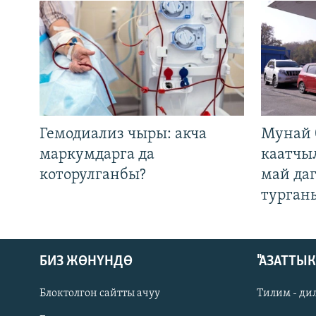
Гемодиализ чыры: акча
Мунай 
маркумдарга да
каатчы
которулганбы?
май да
турган
БИЗ ЖӨНҮНДӨ
"АЗАТТЫ
Блоктолгон сайтты ачуу
Тилим - ди