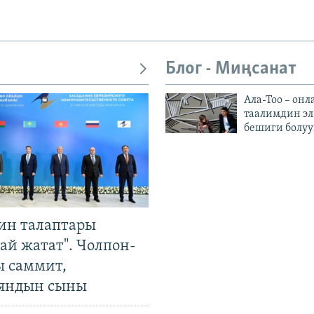
Блог - Миңсанат
Ала-Тоо – онл
таалимдин эл
бешиги болуу
ин талаптары
ай жатат". Чолпон-
ы саммит,
яндын сыны