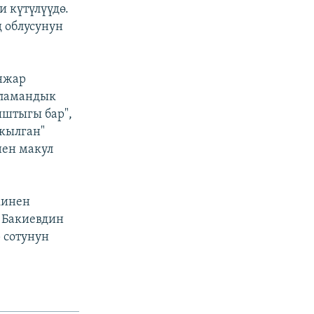
и күтүлүүдө.
 облусунун
нжар
аламандык
ыштыгы бар",
 кылган"
нен макул
кинен
 Бакиевдин
 сотунун