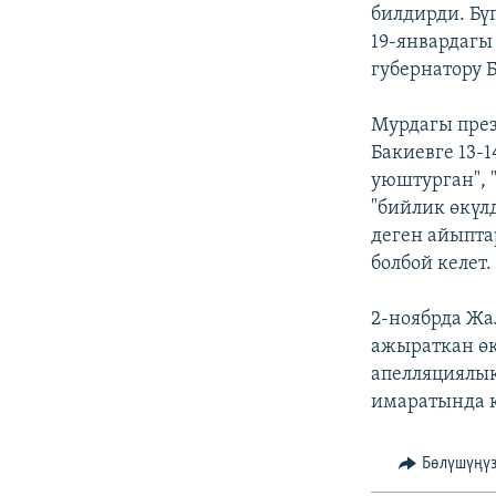
ЭЖЕ-СИҢДИЛЕР
билдирди. Бү
19-январдагы
АЗАТТЫК+
губернатору Б
ЫҢГАЙСЫЗ СУРООЛОР
Мурдагы през
Бакиевге 13-
уюштурган", 
"бийлик өкүлд
деген айыпта
болбой келет.
2-ноябрда Жа
ажыраткан өк
апелляциялык
имаратында к
Бөлүшүңү