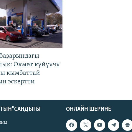
базарындагы
лык: Өкмөт күйүүчү
гы кымбаттай
ын эскертти
КТЫН" САНДЫГЫ
ОНЛАЙН ШЕРИНЕ
лим