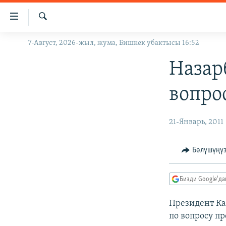
Линктер
Мазмунга
өтүңүз
Издөө
7-Август, 2026-жыл, жума, Бишкек убактысы 16:52
ЖАҢЫЛЫКТАР
Навигацияга
өтүңүз
КЫРГЫЗСТАН
Назар
Издөөгө
ДҮЙНӨ
КЫРГЫЗСТАН
салыңыз
вопро
УКРАИНА
САЯСАТ
ДҮЙНӨ
АТАЙЫН ИЛИКТӨӨ
ЭКОНОМИКА
БОРБОР АЗИЯ
21-Январь, 2011
ТВ ПРОГРАММАЛАР
МАДАНИЯТ
Бөлүшүңү
ПОДКАСТ
БҮГҮН АЗАТТЫКТА
ӨЗГӨЧӨ ПИКИР
ЭКСПЕРТТЕР ТАЛДАЙТ
Бизди Google'д
БИЗ ЖАНА ДҮЙНӨ
Президент Ка
ДАНИСТЕ
по вопросу п