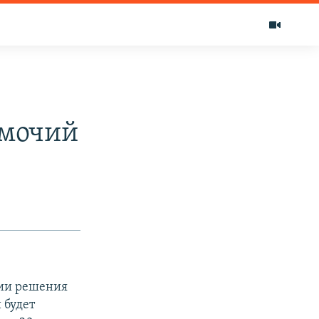
омочий
тии решения
 будет