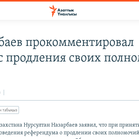
баев прокомментировал
с продления своих полн
з
ан табыңыз
захстана Нурсултан Назарбаев заявил, что при приня
роведения референдума о продлении своих полномочий