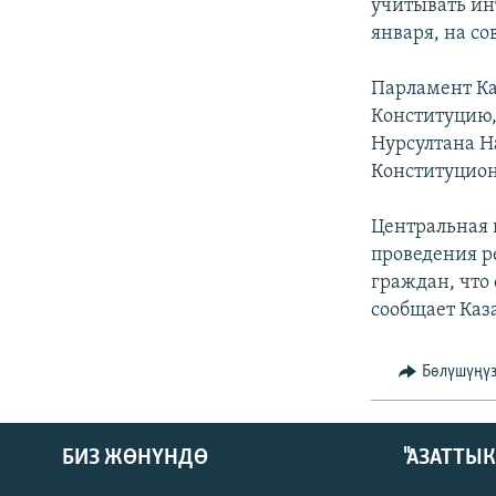
ЭЖЕ-СИҢДИЛЕР
учитывать инт
января, на с
АЗАТТЫК+
ЫҢГАЙСЫЗ СУРООЛОР
Парламент Ка
Конституцию
Нурсултана Н
Конституцион
Центральная 
проведения р
граждан, что 
сообщает Каз
Бөлүшүңү
БИЗ ЖӨНҮНДӨ
"АЗАТТЫ