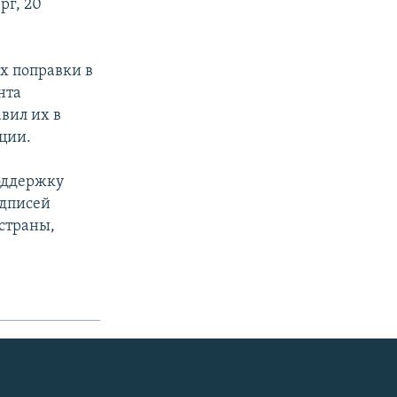
рг, 20
.
х поправки в
нта
вил их в
ции.
поддержку
одписей
 страны,